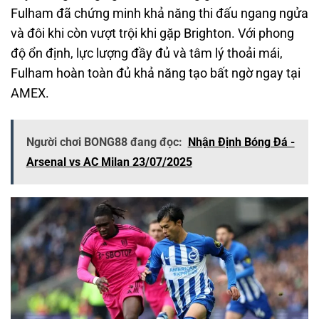
Fulham đã chứng minh khả năng thi đấu ngang ngửa
và đôi khi còn vượt trội khi gặp Brighton. Với phong
độ ổn định, lực lượng đầy đủ và tâm lý thoải mái,
Fulham hoàn toàn đủ khả năng tạo bất ngờ ngay tại
AMEX.
Người chơi BONG88 đang đọc:
Nhận Định Bóng Đá -
Arsenal vs AC Milan 23/07/2025