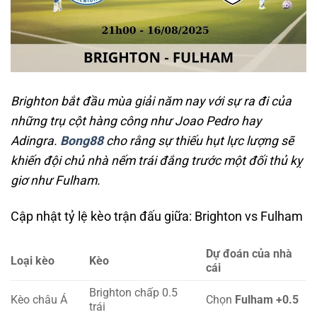
Brighton bắt đầu mùa giải năm nay với sự ra đi của
những trụ cột hàng công như Joao Pedro hay
Adingra.
Bong88
cho rằng sự thiếu hụt lực lượng sẽ
khiến đội chủ nhà nếm trái đắng trước một đối thủ kỵ
giơ như Fulham.
Cập nhật tỷ lệ kèo trận đấu giữa: Brighton vs Fulham
Dự đoán của nhà
Loại kèo
Kèo
cái
Brighton chấp 0.5
Kèo châu Á
Chọn
Fulham +0.5
trái