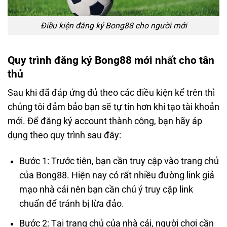
Điều kiện đăng ký Bong88 cho người mới
Quy trình đăng ký Bong88 mới nhất cho tân
thủ
Sau khi đã đáp ứng đủ theo các điều kiện kể trên thì
chúng tôi đảm bảo bạn sẽ tự tin hơn khi tạo tài khoản
mới. Để đăng ký account thành công, bạn hãy áp
dụng theo quy trình sau đây:
Bước 1: Trước tiên, bạn cần truy cập vào trang chủ
của Bong88. Hiện nay có rất nhiều đường link giả
mạo nhà cái nên bạn cần chú ý truy cập link
chuẩn để tránh bị lừa đảo.
Bước 2: Tại trang chủ của nhà cái, người chơi cần