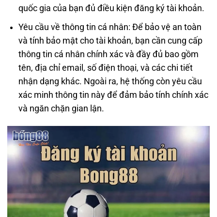
quốc gia của bạn đủ điều kiện đăng ký tài khoản.
Yêu cầu về thông tin cá nhân: Để bảo vệ an toàn
và tính bảo mật cho tài khoản, bạn cần cung cấp
thông tin cá nhân chính xác và đầy đủ bao gồm
tên, địa chỉ email, số điện thoại, và các chi tiết
nhận dạng khác. Ngoài ra, hệ thống còn yêu cầu
xác minh thông tin này để đảm bảo tính chính xác
và ngăn chặn gian lận.