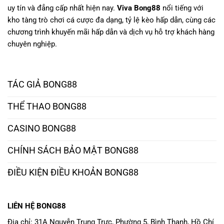
uy tín và đẳng cấp nhất hiện nay.
Viva Bong88
nổi tiếng với
kho tàng trò chơi cá cược đa dạng, tỷ lệ kèo hấp dẫn, cùng các
chương trình khuyến mãi hấp dẫn và dịch vụ hỗ trợ khách hàng
chuyên nghiệp.
TÁC GIẢ BONG88
THỂ THAO BONG88
CASINO BONG88
CHÍNH SÁCH BẢO MẬT BONG88
ĐIỀU KIỆN ĐIỀU KHOẢN BONG88
LIÊN HỆ BONG88
Địa chỉ: 31A Nguyễn Trung Trực, Phường 5, Bình Thạnh, Hồ Chí