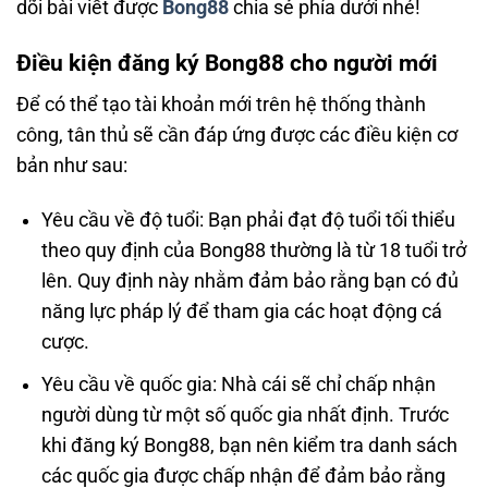
dõi bài viết được
Bong88
chia sẻ phía dưới nhé!
Điều kiện đăng ký Bong88 cho người mới
Để có thể tạo tài khoản mới trên hệ thống thành
công, tân thủ sẽ cần đáp ứng được các điều kiện cơ
bản như sau:
Yêu cầu về độ tuổi: Bạn phải đạt độ tuổi tối thiểu
theo quy định của Bong88 thường là từ 18 tuổi trở
lên. Quy định này nhằm đảm bảo rằng bạn có đủ
năng lực pháp lý để tham gia các hoạt động cá
cược.
Yêu cầu về quốc gia: Nhà cái sẽ chỉ chấp nhận
người dùng từ một số quốc gia nhất định. Trước
khi đăng ký Bong88, bạn nên kiểm tra danh sách
các quốc gia được chấp nhận để đảm bảo rằng