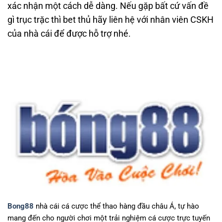
xác nhận một cách dễ dàng. Nếu gặp bất cứ vấn đề
gì trục trặc thì bet thủ hãy liên hệ với nhân viên CSKH
của nhà cái để được hỗ trợ nhé.
Bong88
nhà cái cá cược thể thao hàng đầu châu Á, tự hào
mang đến cho người chơi một trải nghiệm cá cược trực tuyến