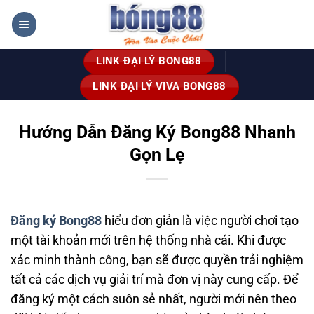
Bỏ
qua
nội
LINK ĐẠI LÝ BONG88
dung
LINK ĐẠI LÝ VIVA BONG88
Hướng Dẫn Đăng Ký Bong88 Nhanh
Gọn Lẹ
Đăng ký Bong88
hiểu đơn giản là việc người chơi tạo
một tài khoản mới trên hệ thống nhà cái. Khi được
xác minh thành công, bạn sẽ được quyền trải nghiệm
tất cả các dịch vụ giải trí mà đơn vị này cung cấp. Để
đăng ký một cách suôn sẻ nhất, người mới nên theo