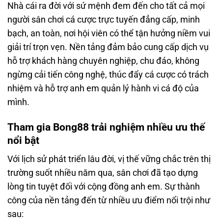
Nhà cái ra đời với sứ mệnh đem đến cho tất cả mọi
người sân chơi cá cược trực tuyến đẳng cấp, minh
bạch, an toàn, nơi hội viên có thể tận hưởng niềm vui
giải trí trọn vẹn. Nền tảng đảm bảo cung cấp dịch vụ
hỗ trợ khách hàng chuyên nghiệp, chu đáo, không
ngừng cải tiến công nghệ, thúc đẩy cá cược có trách
nhiệm và hỗ trợ anh em quản lý hành vi cá độ của
mình.
Tham gia Bong88 trải nghiệm nhiều ưu thế
nổi bật
Với lịch sử phát triển lâu đời, vị thế vững chắc trên thị
trường suốt nhiều năm qua, sân chơi đã tạo dựng
lòng tin tuyệt đối với cộng đồng anh em. Sự thành
công của nền tảng đến từ nhiều ưu điểm nổi trội như
sau: