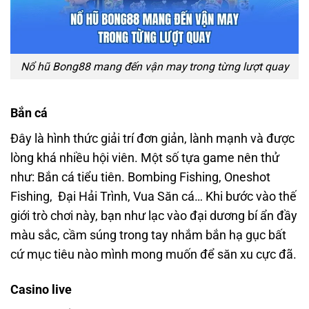
Nổ hũ Bong88 mang đến vận may trong từng lượt quay
Bắn cá
Đây là hình thức giải trí đơn giản, lành mạnh và được
lòng khá nhiều hội viên. Một số tựa game nên thử
như: Bắn cá tiểu tiên. Bombing Fishing, Oneshot
Fishing, Đại Hải Trình, Vua Săn cá… Khi bước vào thế
giới trò chơi này, bạn như lạc vào đại dương bí ẩn đầy
màu sắc, cầm súng trong tay nhắm bắn hạ gục bất
cứ mục tiêu nào mình mong muốn để săn xu cực đã.
Casino live