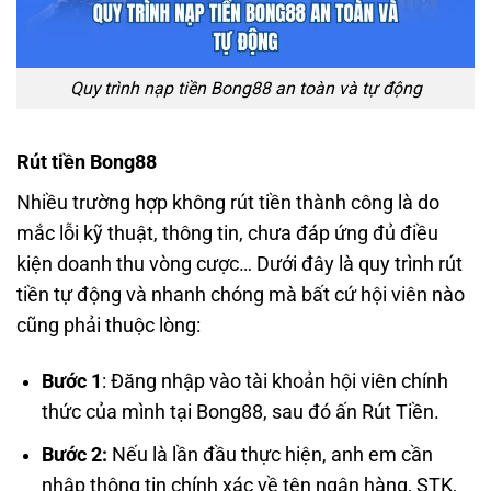
Quy trình nạp tiền Bong88 an toàn và tự động
Rút tiền Bong88
Nhiều trường hợp không rút tiền thành công là do
mắc lỗi kỹ thuật, thông tin, chưa đáp ứng đủ điều
kiện doanh thu vòng cược… Dưới đây là quy trình rút
tiền tự động và nhanh chóng mà bất cứ hội viên nào
cũng phải thuộc lòng:
Bước 1
: Đăng nhập vào tài khoản hội viên chính
thức của mình tại Bong88, sau đó ấn Rút Tiền.
Bước 2:
Nếu là lần đầu thực hiện, anh em cần
nhập thông tin chính xác về tên ngân hàng, STK,