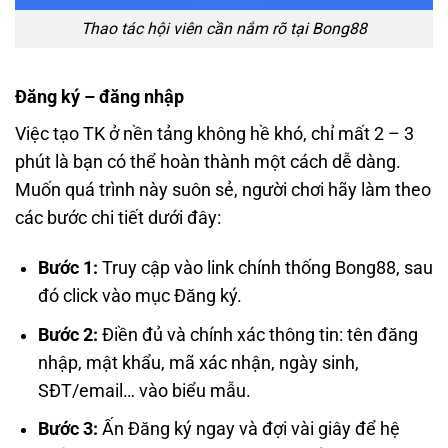
Thao tác hội viên cần nắm rõ tại Bong88
Đăng ký – đăng nhập
Việc tạo TK ở nền tảng không hề khó, chỉ mất 2 – 3
phút là bạn có thể hoàn thành một cách dễ dàng.
Muốn quá trình này suôn sẻ, người chơi hãy làm theo
các bước chi tiết dưới đây:
Bước 1:
Truy cập vào link chính thống Bong88, sau
đó click vào mục Đăng ký.
Bước 2:
Điền đủ và chính xác thông tin: tên đăng
nhập, mật khẩu, mã xác nhận, ngày sinh,
SĐT/email… vào biểu mẫu.
Bước 3:
Ấn Đăng ký ngay và đợi vài giây để hệ