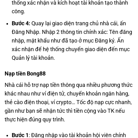
thống xác nhận và kích hoạt tài khoản tạo thành
công.
Bước 4:
Quay lại giao diện trang chủ nhà cái, ấn
Đăng Nhập. Nhập 2 thông tin chính xác: Tên đăng
nhập, mật khẩu như đã tạo ở mục Đăng ký. Ấn
xác nhận để hệ thống chuyển giao diện đến mục
Quản lý tài khoản.
Nạp tiền Bong88
Nhà cái hỗ trợ nạp tiền thông qua nhiều phương thức
khác nhau như ví điện tử, chuyển khoản ngân hàng,
thẻ cào điện thoại, ví crypto… Tốc độ nạp cực nhanh,
gần như bạn sẽ nhận tức thì tiền cộng vào TK nếu
thực hiện đúng quy trình.
Bước 1
: Đăng nhập vào tài khoản hội viên chính