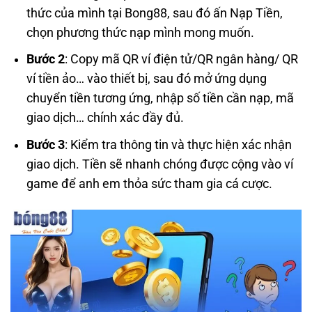
thức của mình tại Bong88, sau đó ấn Nạp Tiền,
chọn phương thức nạp mình mong muốn.
Bước 2
: Copy mã QR ví điện tử/QR ngân hàng/ QR
ví tiền ảo… vào thiết bị, sau đó mở ứng dụng
chuyển tiền tương ứng, nhập số tiền cần nạp, mã
giao dịch… chính xác đầy đủ.
Bước 3
: Kiểm tra thông tin và thực hiện xác nhận
giao dịch. Tiền sẽ nhanh chóng được cộng vào ví
game để anh em thỏa sức tham gia cá cược.