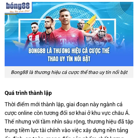
Bong88 là thương hiệu cá cược thể thao uy tín nổi bật
Quá trình thành lập
Thời điểm mới thành lập, giai đoạn này ngành cá
cược online còn tương đối sơ khai ở khu vực châu Á.
Thế nhưng với tầm nhìn sâu rộng, thương hiệu đã tập
trung tiềm lực tài chính vào việc xây dựng nền tảng