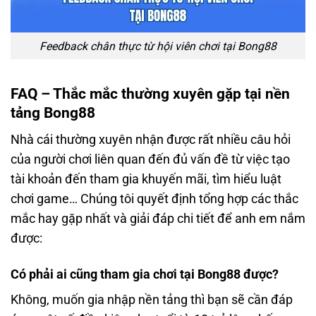
Feedback chân thực từ hội viên chơi tại Bong88
FAQ – Thắc mắc thường xuyên gặp tại nền
tảng Bong88
Nhà cái thường xuyên nhận được rất nhiều câu hỏi
của người chơi liên quan đến đủ vấn đề từ việc tạo
tài khoản đến tham gia khuyến mãi, tìm hiểu luật
chơi game… Chúng tôi quyết định tổng hợp các thắc
mắc hay gặp nhất và giải đáp chi tiết để anh em nắm
được:
Có phải ai cũng tham gia chơi tại Bong88 được?
Không, muốn gia nhập nền tảng thì bạn sẽ cần đáp