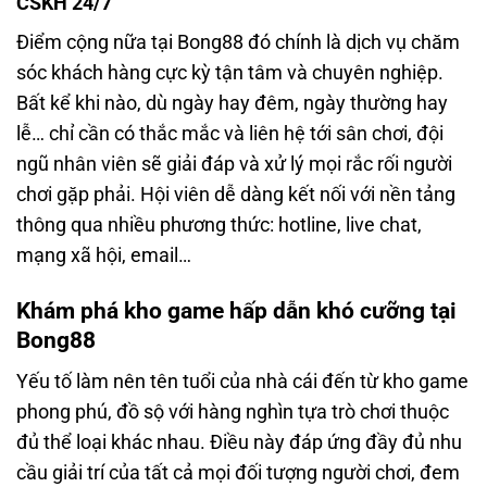
CSKH 24/7
Điểm cộng nữa tại Bong88 đó chính là dịch vụ chăm
sóc khách hàng cực kỳ tận tâm và chuyên nghiệp.
Bất kể khi nào, dù ngày hay đêm, ngày thường hay
lễ… chỉ cần có thắc mắc và liên hệ tới sân chơi, đội
ngũ nhân viên sẽ giải đáp và xử lý mọi rắc rối người
chơi gặp phải. Hội viên dễ dàng kết nối với nền tảng
thông qua nhiều phương thức: hotline, live chat,
mạng xã hội, email…
Khám phá kho game hấp dẫn khó cưỡng tại
Bong88
Yếu tố làm nên tên tuổi của nhà cái đến từ kho game
phong phú, đồ sộ với hàng nghìn tựa trò chơi thuộc
đủ thể loại khác nhau. Điều này đáp ứng đầy đủ nhu
cầu giải trí của tất cả mọi đối tượng người chơi, đem