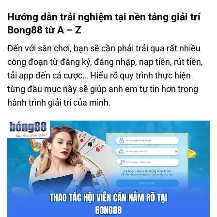
Hướng dẫn trải nghiệm tại nền tảng giải trí
Bong88 từ A – Z
Đến với sân chơi, bạn sẽ cần phải trải qua rất nhiều
công đoạn từ đăng ký, đăng nhập, nạp tiền, rút tiền,
tải app đến cá cược… Hiểu rõ quy trình thực hiện
từng đầu mục này sẽ giúp anh em tự tin hơn trong
hành trình giải trí của mình.