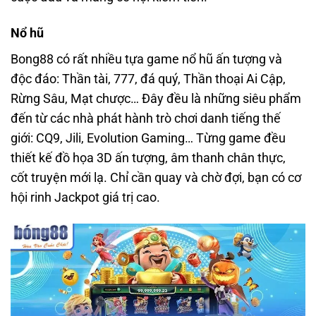
Nổ hũ
Bong88 có rất nhiều tựa game nổ hũ ấn tượng và
độc đáo: Thần tài, 777, đá quý, Thần thoại Ai Cập,
Rừng Sâu, Mạt chược… Đây đều là những siêu phẩm
đến từ các nhà phát hành trò chơi danh tiếng thế
giới: CQ9, Jili, Evolution Gaming… Từng game đều
thiết kế đồ họa 3D ấn tượng, âm thanh chân thực,
cốt truyện mới lạ. Chỉ cần quay và chờ đợi, bạn có cơ
hội rinh Jackpot giá trị cao.