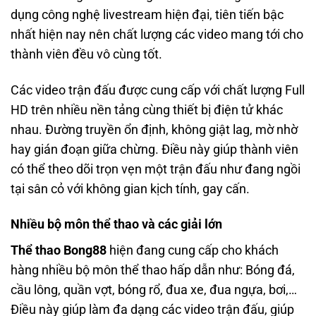
dụng công nghệ livestream hiện đại, tiên tiến bậc
nhất hiện nay nên chất lượng các video mang tới cho
thành viên đều vô cùng tốt.
Các video trận đấu được cung cấp với chất lượng Full
HD trên nhiều nền tảng cùng thiết bị điện tử khác
nhau. Đường truyền ổn định, không giật lag, mờ nhờ
hay gián đoạn giữa chừng. Điều này giúp thành viên
có thể theo dõi trọn vẹn một trận đấu như đang ngồi
tại sân cỏ với không gian kịch tính, gay cấn.
Nhiều bộ môn thể thao và các giải lớn
Thể thao Bong88
hiện đang cung cấp cho khách
hàng nhiều bộ môn thể thao hấp dẫn như: Bóng đá,
cầu lông, quần vợt, bóng rổ, đua xe, đua ngựa, bơi,…
Điều này giúp làm đa dạng các video trận đấu, giúp