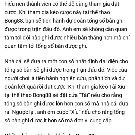
hiểu nên thành viên có thể dễ dàng tham gia đặt
cược. Khi tham gia kèo cược này tại thể thao
Bong88, bạn sẽ tiến hành dự đoán tổng số bàn ghi
được trong trận đấu đó. Anh em sẽ không cần quan
tâm tới đội nào ghi được nhiều bàn thắng hơn mà chỉ
quan tâm tới tổng số bàn được ghi.
Nhà cái sẽ đưa ra một con số nhất định đại diện cho
tổng số bàn sẽ ghi được trong trận đấu đó. Việc của
người chơi là tiến hành nghiên cứu, phân tích và dự
đoán kết quả rồi đặt cược. Khi tham gia kèo Tài Xỉu
tại thể thao Bong88 sẽ đặt cửa “Tài” nếu cho rằng
tổng số bàn ghi được lớn hơn con số mà nhà cái đưa
ra. Ngược lại, anh em cược “Xỉu” nếu cho rằng tổng
số bàn ghi được ít hơn số mà đơn vị cung cấp.