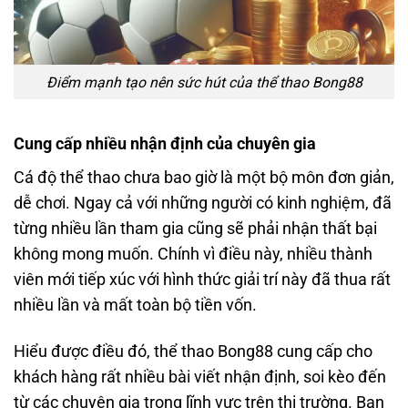
Điểm mạnh tạo nên sức hút của thể thao Bong88
Cung cấp nhiều nhận định của chuyên gia
Cá độ thể thao chưa bao giờ là một bộ môn đơn giản,
dễ chơi. Ngay cả với những người có kinh nghiệm, đã
từng nhiều lần tham gia cũng sẽ phải nhận thất bại
không mong muốn. Chính vì điều này, nhiều thành
viên mới tiếp xúc với hình thức giải trí này đã thua rất
nhiều lần và mất toàn bộ tiền vốn.
Hiểu được điều đó, thể thao Bong88 cung cấp cho
khách hàng rất nhiều bài viết nhận định, soi kèo đến
từ các chuyên gia trong lĩnh vực trên thị trường. Bạn