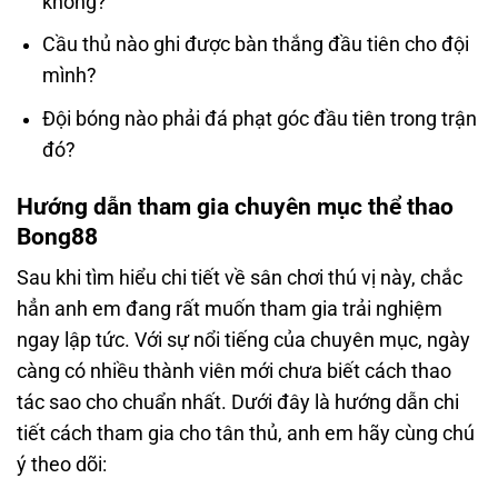
không?
Cầu thủ nào ghi được bàn thắng đầu tiên cho đội
mình?
Đội bóng nào phải đá phạt góc đầu tiên trong trận
đó?
Hướng dẫn tham gia chuyên mục thể thao
Bong88
Sau khi tìm hiểu chi tiết về sân chơi thú vị này, chắc
hẳn anh em đang rất muốn tham gia trải nghiệm
ngay lập tức. Với sự nổi tiếng của chuyên mục, ngày
càng có nhiều thành viên mới chưa biết cách thao
tác sao cho chuẩn nhất. Dưới đây là hướng dẫn chi
tiết cách tham gia cho tân thủ, anh em hãy cùng chú
ý theo dõi: