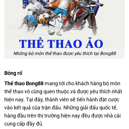
Những bộ môn thể thao được yêu thích tại Bong88
Bóng rổ
Thể thao Bong88
mang tới cho khách hàng bộ môn
thể thao vô cùng quen thuộc và được yêu thích nhất
hiện nay. Tại đây, thành viên sẽ tiến hành đặt cược
vào kết quả của trận đấu. Những giải đấu quốc tế,
hàng đầu trên thị trường hiện nay đều được nhà cái
cung cấp đầy đủ.