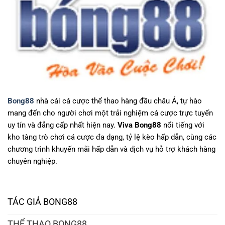
Bong88
nhà cái cá cược thể thao hàng đầu châu Á, tự hào
mang đến cho người chơi một trải nghiệm cá cược trực tuyến
uy tín và đẳng cấp nhất hiện nay.
Viva Bong88
nổi tiếng với
kho tàng trò chơi cá cược đa dạng, tỷ lệ kèo hấp dẫn, cùng các
chương trình khuyến mãi hấp dẫn và dịch vụ hỗ trợ khách hàng
chuyên nghiệp.
TÁC GIẢ BONG88
THỂ THAO BONG88