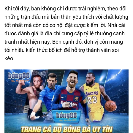
Khi tới đây, bạn không chỉ được trải nghiệm, theo dõi
những trận đấu mà bản thân yêu thích với chất lượng
tốt nhất mà còn có cơ hội đặt cược kiếm lời. Nhà cái
được đánh giá là địa chỉ cung cấp tỷ lệ thưởng cạnh
tranh nhất hiện nay. Bên cạnh đó, đơn vị còn mang
tới nhiều kiến thức bổ ích để hỗ trợ thành viên soi
kèo.