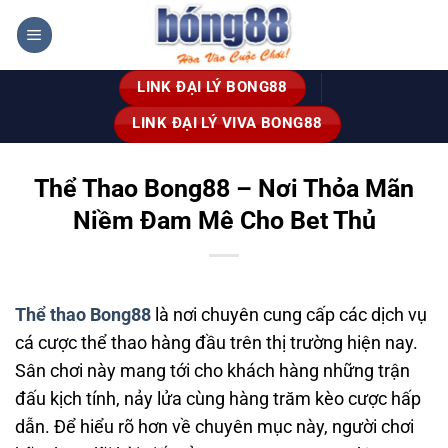
Bỏ
qua
nội
LINK ĐẠI LÝ BONG88
dung
LINK ĐẠI LÝ VIVA BONG88
Thể Thao Bong88 – Nơi Thỏa Mãn
Niềm Đam Mê Cho Bet Thủ
Thể thao Bong88
là nơi chuyên cung cấp các dịch vụ
cá cược thể thao hàng đầu trên thị trường hiện nay.
Sân chơi này mang tới cho khách hàng những trận
đấu kịch tính, nảy lửa cùng hàng trăm kèo cược hấp
dẫn. Để hiểu rõ hơn về chuyên mục này, người chơi