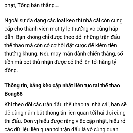
phạt, Tổng bàn thắng,…
Ngoài sự đa dạng các loại keo thì nhà cái còn cung
cấp cho thành viên một tỷ lệ thưởng vô cùng hấp
dẫn. Bạn không chỉ được theo dõi những trận đấu
thể thao mà còn có cơ hội đặt cược để kiếm tiền
thưởng khủng. Nếu may mắn dành chiến thắng, số
tiền mà bet thủ nhận được có thể lên tới hàng tỷ
đồng.
Thông tin, bảng kèo cập nhật liên tục tại thể thao
Bong88
Khi theo dõi các trận đấu thể thao tại nhà cái, bạn sẽ
dễ dàng nắm bắt thông tin liên quan tới hai đội cùng
thi đấu. Đơn vị hiểu được rằng việc cập nhật, hiểu rõ
các dữ liệu liên quan tới trận đấu là vô cùng quan