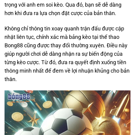
trọng với anh em soi kèo. Qua đó, bạn sẽ dễ dàng
hơn khi đưa ra lựa chọn đặt cược của bản thân.
Không chỉ thông tin xoay quanh trận đấu được cập
nhật liên tục, chính xác mà bảng kèo tại thể thao
Bong88 cũng được thay đổi thường xuyên. Điều này
giúp người chơi dễ dàng nhận ra sự biến động của
từng kèo cược. Từ đó, đưa ra quyết định xuống tiền
thông minh nhất để đem về lợi nhuận khủng cho bản
thân.