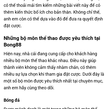
có thể thoải mái tìm kiếm những bài viết này để có
thêm kiến thức bổ ích cho bản thân. Không chỉ thế,
anh em còn có thể dựa vào đó để đưa ra quyết định
đặt cược.
Những bộ môn thể thao được yêu thích tại
Bong88
Hiện nay, nhà cái đang cung cấp cho khách hàng
nhiều bộ môn thể thao khác nhau. Điều này giúp
thành viên không cảm thấy nhàm chán, có thêm
nhiều sự lựa chọn khi tham gia đặt cược. Dưới đây là
một số bộ môn được yêu thích nhất tại chuyên mục,
anh em hãy cùng theo dõi.
Bóng đá