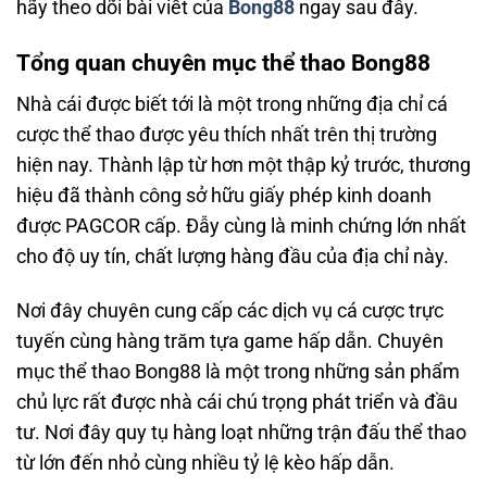
hãy theo dõi bài viết của
Bong88
ngay sau đây.
Tổng quan chuyên mục thể thao Bong88
Nhà cái được biết tới là một trong những địa chỉ cá
cược thể thao được yêu thích nhất trên thị trường
hiện nay. Thành lập từ hơn một thập kỷ trước, thương
hiệu đã thành công sở hữu giấy phép kinh doanh
được PAGCOR cấp. Đẫy cùng là minh chứng lớn nhất
cho độ uy tín, chất lượng hàng đầu của địa chỉ này.
Nơi đây chuyên cung cấp các dịch vụ cá cược trực
tuyến cùng hàng trăm tựa game hấp dẫn. Chuyên
mục thể thao Bong88 là một trong những sản phẩm
chủ lực rất được nhà cái chú trọng phát triển và đầu
tư. Nơi đây quy tụ hàng loạt những trận đấu thể thao
từ lớn đến nhỏ cùng nhiều tỷ lệ kèo hấp dẫn.