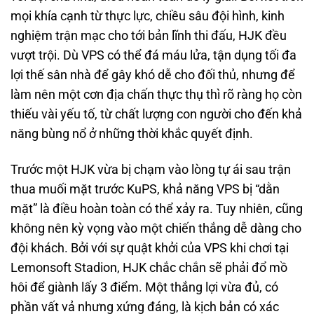
mọi khía cạnh từ thực lực, chiều sâu đội hình, kinh
nghiệm trận mạc cho tới bản lĩnh thi đấu, HJK đều
vượt trội. Dù VPS có thể đá máu lửa, tận dụng tối đa
lợi thế sân nhà để gây khó dễ cho đối thủ, nhưng để
làm nên một cơn địa chấn thực thụ thì rõ ràng họ còn
thiếu vài yếu tố, từ chất lượng con người cho đến khả
năng bùng nổ ở những thời khắc quyết định.
Trước một HJK vừa bị chạm vào lòng tự ái sau trận
thua muối mặt trước KuPS, khả năng VPS bị “dằn
mặt” là điều hoàn toàn có thể xảy ra. Tuy nhiên, cũng
không nên kỳ vọng vào một chiến thắng dễ dàng cho
đội khách. Bởi với sự quật khởi của VPS khi chơi tại
Lemonsoft Stadion, HJK chắc chắn sẽ phải đổ mồ
hôi để giành lấy 3 điểm. Một thắng lợi vừa đủ, có
phần vất vả nhưng xứng đáng, là kịch bản có xác