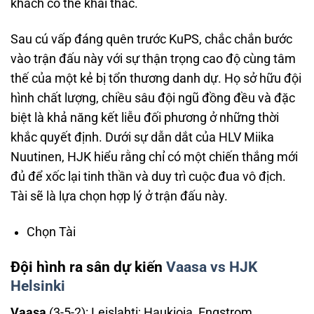
khách có thể khai thác.
Sau cú vấp đáng quên trước KuPS, chắc chắn bước
vào trận đấu này với sự thận trọng cao độ cùng tâm
thế của một kẻ bị tổn thương danh dự. Họ sở hữu đội
hình chất lượng, chiều sâu đội ngũ đồng đều và đặc
biệt là khả năng kết liễu đối phương ở những thời
khắc quyết định. Dưới sự dẫn dắt của HLV Miika
Nuutinen, HJK hiểu rằng chỉ có một chiến thắng mới
đủ để xốc lại tinh thần và duy trì cuộc đua vô địch.
Tài sẽ là lựa chọn hợp lý ở trận đấu này.
Chọn Tài
Đội hình ra sân dự kiến
Vaasa vs HJK
Helsinki
Vaasa
(3-5-2): Leislahti; Haukioja, Engstrom,