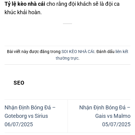
Tỷ lệ kèo nhà cái
cho rằng đội khách sẽ là đội ca
khúc khải hoàn.
Bài viết này được đăng trong
SOI KÈO NHÀ CÁI
. Đánh dấu
liên kết
thường trực
.
SEO
Nhận Định Bóng Đá –
Nhận Định Bóng Đá –
Goteborg vs Sirius
Gais vs Malmo
06/07/2025
05/07/2025