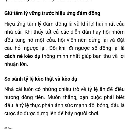
Giữ tâm lý vững trước hiệu ứng đám đông
Hiệu ứng tâm lý đám đông là vũ khí lợi hại nhất của
nhà cái. Khi thấy tất cả các diễn đàn hay hội nhóm
đều tung hô một cửa, hội viên nên dừng lại và đặt
câu hỏi ngược lại. Đôi khi, đi ngược số đông lại là
cách né kèo dụ
thông minh nhất giúp bạn thu về lợi
nhuận lớn.
So sánh tỷ lệ kèo thật và kèo dụ
Nhà cái luôn có những chiêu trò về tỷ lệ ăn để điều
hướng dòng tiền. Muốn thắng, bạn buộc phải biết
đâu là tỷ lệ thực phản ánh sức mạnh đội bóng, đâu là
cược ảo được dựng lên để bẫy người chơi.
Đặc