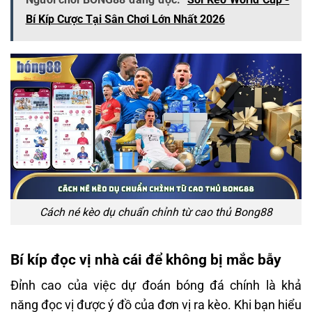
Bí Kíp Cược Tại Sân Chơi Lớn Nhất 2026
Cách né kèo dụ chuẩn chỉnh từ cao thủ Bong88
Bí kíp đọc vị nhà cái để không bị mắc bẫy
Đỉnh cao của việc dự đoán bóng đá chính là khả
năng đọc vị được ý đồ của đơn vị ra kèo. Khi bạn hiểu