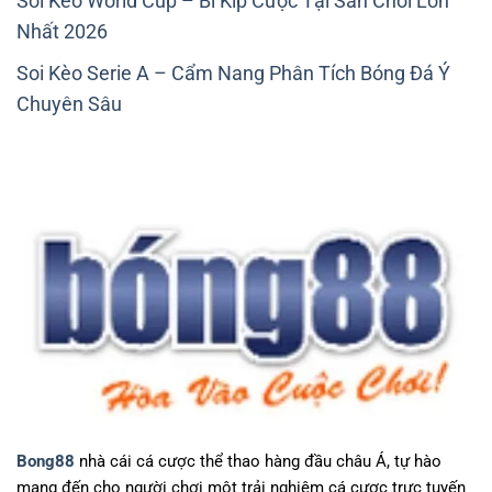
Soi Kèo World Cup – Bí Kíp Cược Tại Sân Chơi Lớn
Nhất 2026
Soi Kèo Serie A – Cẩm Nang Phân Tích Bóng Đá Ý
Chuyên Sâu
Bong88
nhà cái cá cược thể thao hàng đầu châu Á, tự hào
mang đến cho người chơi một trải nghiệm cá cược trực tuyến