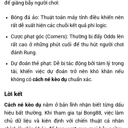
để giăng bẫy người chơi:
Bóng đá ảo: Thuật toán máy tính điều khiển nên
rất dễ xuất hiện các chuỗi kết quả phi logic.
Cược phạt góc (Corners): Thường bị đẩy Odds lên
rất cao ở những phút cuối để thu hút người chơi
đánh Rung.
Dự đoán thẻ phạt: Dễ bị tác động bởi tâm lý trọng
tài, khiến việc dự đoán trở nên khó khăn nếu
không có
cách né kèo dụ
chuẩn xác.
Lời kết
Cách né kèo dụ
nằm ở bản lĩnh nhận biết từng dấu
hiệu bất thường. Khi tham gia tại Bong88, việc làm
chủ dữ liệu và kiên định với chiến thuật cá nhân