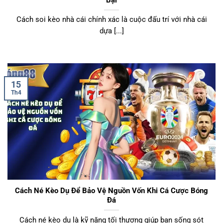
Bại
Cách soi kèo nhà cái chính xác là cuộc đấu trí với nhà cái
dựa [...]
15
Th4
Cách Né Kèo Dụ Để Bảo Vệ Nguồn Vốn Khi Cá Cược Bóng
Đá
Cách né kèo dụ là kỹ năng tối thượng giúp bạn sống sót