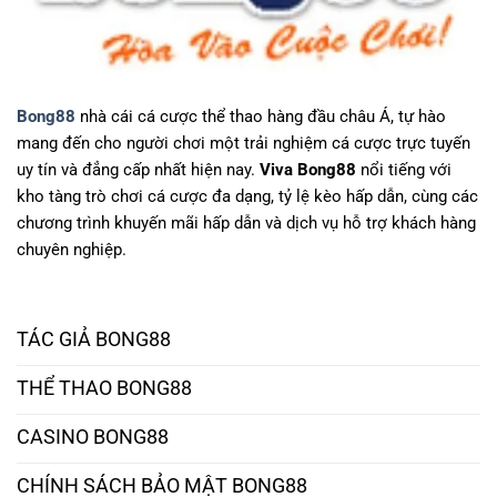
Bong88
nhà cái cá cược thể thao hàng đầu châu Á, tự hào
mang đến cho người chơi một trải nghiệm cá cược trực tuyến
uy tín và đẳng cấp nhất hiện nay.
Viva Bong88
nổi tiếng với
kho tàng trò chơi cá cược đa dạng, tỷ lệ kèo hấp dẫn, cùng các
chương trình khuyến mãi hấp dẫn và dịch vụ hỗ trợ khách hàng
chuyên nghiệp.
TÁC GIẢ BONG88
THỂ THAO BONG88
CASINO BONG88
CHÍNH SÁCH BẢO MẬT BONG88