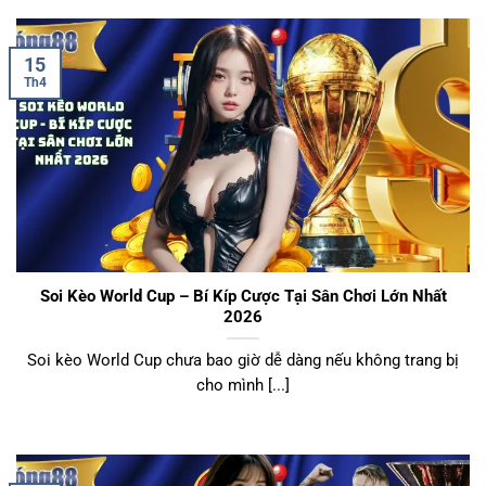
15
Th4
Soi Kèo World Cup – Bí Kíp Cược Tại Sân Chơi Lớn Nhất
2026
Soi kèo World Cup chưa bao giờ dễ dàng nếu không trang bị
cho mình [...]