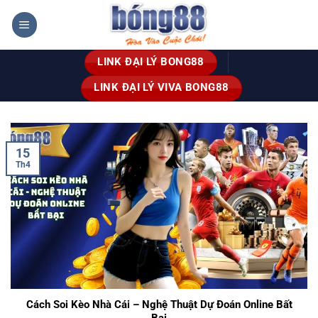
Bỏ
qua
nội
LINK ĐẠI LÝ BONG88
dung
LINK ĐẠI LÝ VIVA BONG88
15
Th4
Cách Soi Kèo Nhà Cái – Nghệ Thuật Dự Đoán Online Bất