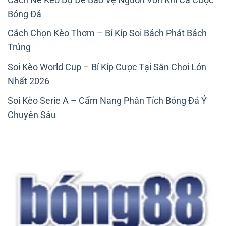
Bóng Đá
Cách Chọn Kèo Thơm – Bí Kíp Soi Bách Phát Bách
Trúng
Soi Kèo World Cup – Bí Kíp Cược Tại Sân Chơi Lớn
Nhất 2026
Soi Kèo Serie A – Cẩm Nang Phân Tích Bóng Đá Ý
Chuyên Sâu