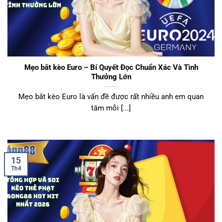
Mẹo bắt kèo Euro – Bí Quyết Đọc Chuẩn Xác Và Tình
Thưởng Lớn
Mẹo bắt kèo Euro là vấn đề được rất nhiều anh em quan
tâm mỗi [...]
15
Th4