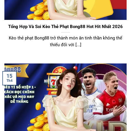
Tổng Hợp Và Soi Kèo Thẻ Phạt Bong88 Hot Hit Nhất 2026
Kèo thẻ phạt Bong88 trở thành món ăn tinh thần không thể
thiếu đối với [...]
15
Th4