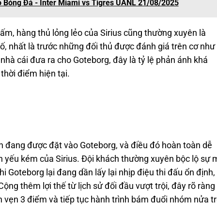
o Bóng Đá - Inter Miami vs Tigres UANL 21/08/2025
 ấm, hàng thủ lỏng lẻo của Sirius cũng thường xuyên là
, nhất là trước những đối thủ được đánh giá trên cơ như
hà cái đưa ra cho Goteborg, đây là tỷ lệ phản ánh khá
thời điểm hiện tại.
ớn đang được đặt vào Goteborg, và điều đó hoàn toàn dễ
h yếu kém của Sirius. Đội khách thường xuyên bộc lộ sự 
khi Goteborg lại đang dần lấy lại nhịp điệu thi đấu ổn định,
Cộng thêm lợi thế từ lịch sử đối đầu vượt trội, đây rõ ràng 
ọn vẹn 3 điểm và tiếp tục hành trình bám đuổi nhóm nửa t