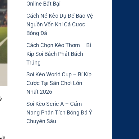
Online Bất Bại
Cách Né Kèo Dụ Để Bảo Vệ
Nguồn Vốn Khi Cá Cược
Bóng Đá
Cách Chọn Kèo Thơm – Bí
Kíp Soi Bách Phát Bách
Trúng
Soi Kèo World Cup – Bí Kíp
Cược Tại Sân Chơi Lớn
Nhất 2026
à
Soi Kèo Serie A – Cẩm
Nang Phân Tích Bóng Đá Ý
Chuyên Sâu
 về