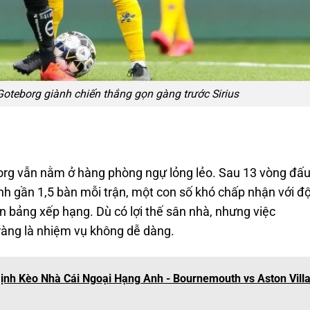
Goteborg giành chiến thắng gọn gàng trước Sirius
org vẫn nằm ở hàng phòng ngự lỏng lẻo. Sau 13 vòng đấu
bình gần 1,5 bàn mỗi trận, một con số khó chấp nhận với độ
 bảng xếp hạng. Dù có lợi thế sân nhà, nhưng việc
õ ràng là nhiệm vụ không dễ dàng.
ịnh Kèo Nhà Cái Ngoại Hạng Anh - Bournemouth vs Aston Vill