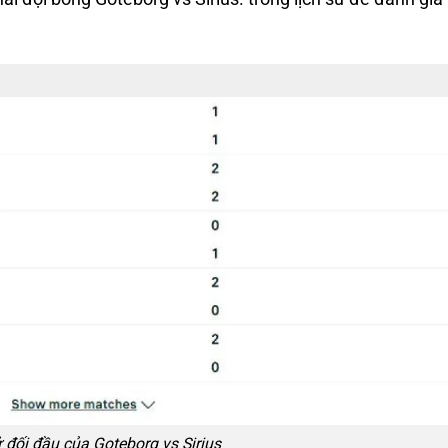
 đối đầu của Goteborg vs Sirius