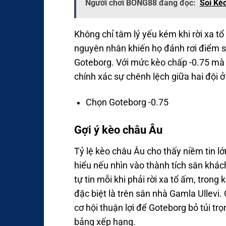
Người chơi BONG88 đang đọc:
Soi Kè
Không chỉ tâm lý yếu kém khi rời xa tổ
nguyên nhân khiến họ đánh rơi điểm số
Goteborg. Với mức kèo chấp -0.75 mà n
chính xác sự chênh lệch giữa hai đội ở 
Chọn Goteborg -0.75
Gợi ý kèo châu Âu
Tỷ lệ kèo châu Âu cho thấy niềm tin l
hiểu nếu nhìn vào thành tích sân khác
tự tin mỗi khi phải rời xa tổ ấm, trong 
đặc biệt là trên sân nhà Gamla Ullevi. 
cơ hội thuận lợi để Goteborg bỏ túi tr
bảng xếp hạng.