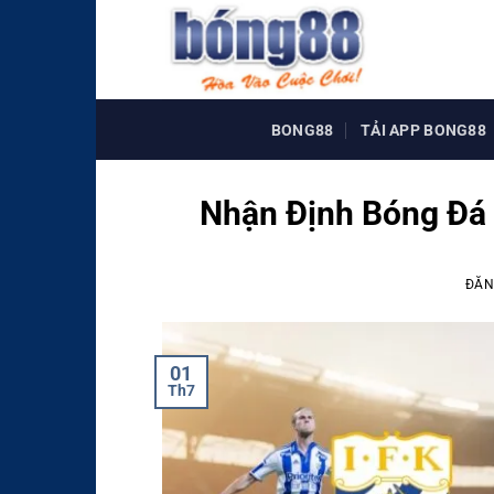
Bỏ
qua
nội
dung
BONG88
TẢI APP BONG88
Nhận Định Bóng Đá 
ĐĂN
01
Th7