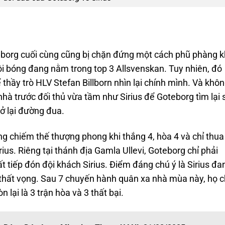
eborg cuối cùng cũng bị chặn đứng một cách phũ phàng k
ội bóng đang nằm trong top 3 Allsvenskan. Tuy nhiên, đó
 thầy trò HLV Stefan Billborn nhìn lại chính mình. Và khô
nhà trước đối thủ vừa tầm như Sirius để Goteborg tìm lại 
ở lại đường đua.
ng chiếm thế thượng phong khi thắng 4, hòa 4 và chỉ thua
rius. Riêng tại thánh địa Gamla Ullevi, Goteborg chỉ phải
t tiếp đón đội khách Sirius. Điểm đáng chú ý là Sirius đa
thất vọng. Sau 7 chuyến hành quân xa nhà mùa này, họ c
n lại là 3 trận hòa và 3 thất bại.