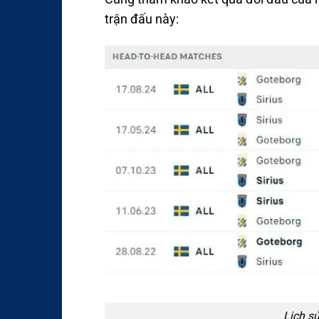
trận đấu này:
Lịch sử