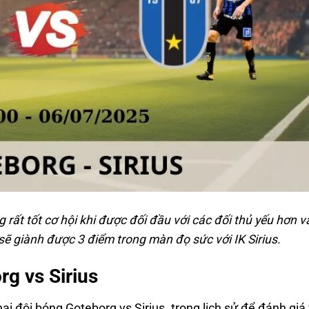
 rất tốt cơ hội khi được đối đầu với các đối thủ yếu hơn v
sẽ giành được 3 điểm trong màn đọ sức với IK Sirius.
rg vs Sirius
i đội bóng Goteborg vs Sirius. trong lịch sử để đánh giá