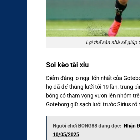
Lợi thế sân nhà sẽ giúp 
Soi kèo tài xỉu
Điểm đáng lo ngại lớn nhất của Goteb
họ đã để thủng lưới tới 19 lần, trung 
bóng có tham vọng vươn lên nhóm trên
Goteborg giữ sạch lưới trước Sirius r
Người chơi BONG88 đang đọc:
Nhận Đ
10/05/2025