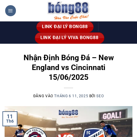
Bỏ
qua
nội
LINK ĐẠI LÝ BONG88
dung
LINK ĐẠI LÝ VIVA BONG88
Nhận Định Bóng Đá – New
England vs Cincinnati
15/06/2025
ĐĂNG VÀO
THÁNG 6 11, 2025
BỞI
SEO
11
Th6