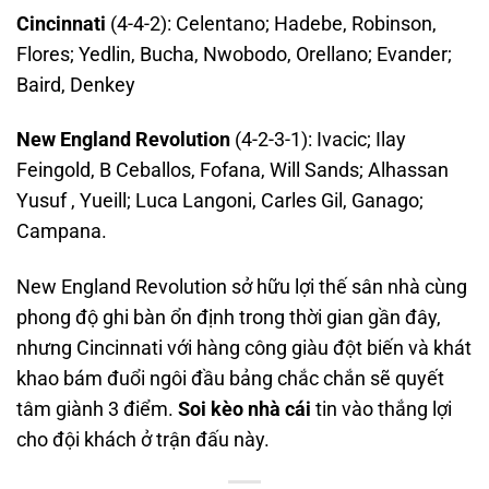
Cincinnati
(4-4-2): Celentano; Hadebe, Robinson,
Flores; Yedlin, Bucha, Nwobodo, Orellano; Evander;
Baird, Denkey
New England Revolution
(4-2-3-1): Ivacic; Ilay
Feingold, B Ceballos, Fofana, Will Sands; Alhassan
Yusuf , Yueill; Luca Langoni, Carles Gil, Ganago;
Campana.
New England Revolution sở hữu lợi thế sân nhà cùng
phong độ ghi bàn ổn định trong thời gian gần đây,
nhưng Cincinnati với hàng công giàu đột biến và khát
khao bám đuổi ngôi đầu bảng chắc chắn sẽ quyết
tâm giành 3 điểm.
Soi kèo nhà cái
tin vào thắng lợi
cho đội khách ở trận đấu này.