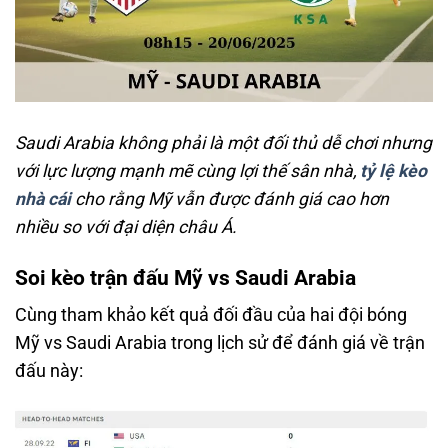
Saudi Arabia không phải là một đối thủ dễ chơi nhưng
với lực lượng mạnh mẽ cùng lợi thế sân nhà,
tỷ lệ kèo
nhà cái
cho rằng Mỹ vẫn được đánh giá cao hơn
nhiều so với đại diện châu Á.
Soi kèo trận đấu Mỹ vs Saudi Arabia
Cùng tham khảo kết quả đối đầu của hai đội bóng
Mỹ vs Saudi Arabia trong lịch sử để đánh giá về trận
đấu này: