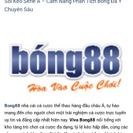
Soi Kèo Serie A – Cẩm Nang Phân Tích Bóng Đá Ý
Chuyên Sâu
Bong88
nhà cái cá cược thể thao hàng đầu châu Á, tự hào
mang đến cho người chơi một trải nghiệm cá cược trực tuyến
uy tín và đẳng cấp nhất hiện nay.
Viva Bong88
nổi tiếng với
kho tàng trò chơi cá cược đa dạng, tỷ lệ kèo hấp dẫn, cùng các