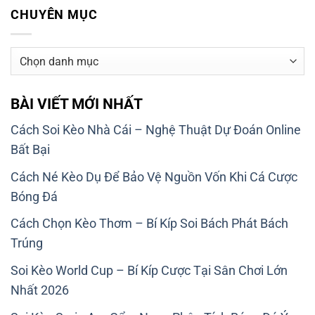
CHUYÊN MỤC
CHUYÊN
MỤC
BÀI VIẾT MỚI NHẤT
Cách Soi Kèo Nhà Cái – Nghệ Thuật Dự Đoán Online
Bất Bại
Cách Né Kèo Dụ Để Bảo Vệ Nguồn Vốn Khi Cá Cược
Bóng Đá
Cách Chọn Kèo Thơm – Bí Kíp Soi Bách Phát Bách
Trúng
Soi Kèo World Cup – Bí Kíp Cược Tại Sân Chơi Lớn
Nhất 2026