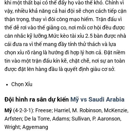
khi một thất bại có thể đẩy họ vào thế khó. Chính vì
vậy, nhiều khả năng cả hai đội sẽ chọn cách tiếp cận
thận trọng, thay vì đôi công mạo hiểm. Trận đấu vì
thế dễ rơi vào thế giằng co, nơi mỗi cơ hội đều được
cân nhắc kỹ lưỡng.Mức kèo tài xỉu 2.5 bàn được nhà
cái đưa ra vì thế mang đầy tính thử thách và lựa
chọn xỉu rõ ràng là hướng đi hợp lý hơn cả. Đặt niềm
tin vào một trận đấu kín kẽ, chặt chẽ, nơi sự an toàn
được đặt lên hàng đầu là quyết định giàu cơ sở.
Chọn Xỉu
Đội hình ra sân dự kiến
Mỹ vs Saudi Arabia
Mỹ
(4-2-3-1): Freese; Harriel, M. Robinson, McKenzie,
Arfsten; De la Torre, Adams; Sullivan, P. Aaronson,
Wright; Agyemang