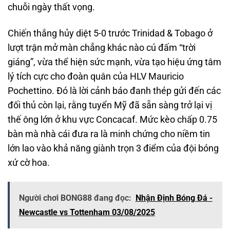
chuỗi ngày thất vọng.
Chiến thắng hủy diệt 5-0 trước Trinidad & Tobago ở
lượt trận mở màn chẳng khác nào cú đấm “trời
giáng”, vừa thể hiện sức mạnh, vừa tạo hiệu ứng tâm
lý tích cực cho đoàn quân của HLV Mauricio
Pochettino. Đó là lời cảnh báo đanh thép gửi đến các
đối thủ còn lại, rằng tuyển Mỹ đã sẵn sàng trở lại vị
thế ông lớn ở khu vực Concacaf. Mức kèo chấp 0.75
bàn mà nhà cái đưa ra là minh chứng cho niềm tin
lớn lao vào khả năng giành trọn 3 điểm của đội bóng
xứ cờ hoa.
Người chơi BONG88 đang đọc:
Nhận Định Bóng Đá -
Newcastle vs Tottenham 03/08/2025