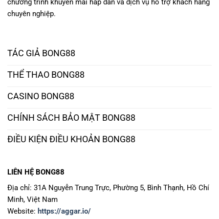
chương trình khuyến mãi hấp dẫn và dịch vụ hỗ trợ khách hàng
chuyên nghiệp.
TÁC GIẢ BONG88
THỂ THAO BONG88
CASINO BONG88
CHÍNH SÁCH BẢO MẬT BONG88
ĐIỀU KIỆN ĐIỀU KHOẢN BONG88
LIÊN HỆ BONG88
Địa chỉ: 31A Nguyễn Trung Trực, Phường 5, Bình Thạnh, Hồ Chí
Minh, Việt Nam
Website:
https://aggar.io/