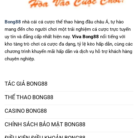
Bong88
nhà cái cá cược thể thao hàng đầu châu Á, tự hào
mang đến cho người chơi một trải nghiệm cá cược trực tuyến
uy tín và đẳng cấp nhất hiện nay.
Viva Bong88
nổi tiếng với
kho tàng trò chơi cá cược đa dạng, tỷ lệ kèo hấp dẫn, cùng các
chương trình khuyến mãi hấp dẫn và dịch vụ hỗ trợ khách hàng
chuyên nghiệp.
TÁC GIẢ BONG88
THỂ THAO BONG88
CASINO BONG88
CHÍNH SÁCH BẢO MẬT BONG88