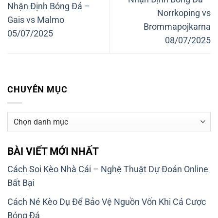
Nhận Định Bóng Đá –
Norrkoping vs
Gais vs Malmo
Brommapojkarna
05/07/2025
08/07/2025
CHUYÊN MỤC
CHUYÊN
MỤC
BÀI VIẾT MỚI NHẤT
Cách Soi Kèo Nhà Cái – Nghệ Thuật Dự Đoán Online
Bất Bại
Cách Né Kèo Dụ Để Bảo Vệ Nguồn Vốn Khi Cá Cược
Bóng Đá