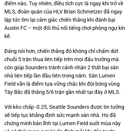
điểm nào. Tuy nhiên, điều tích cực là ngay khi trở về
MLS, đoàn quân của HLV Brian Schmetzer đã ngay
lập tức tìm lại cảm giác chiến thắng khi đánh bại
Austin FC – một đối thủ nổi tiếng chơi phòng ngự kín
kẽ.
Đáng nói hơn, chiến thắng đó không chỉ chấm dứt
chuỗi 5 trận thua liên tiếp trên mọi đấu trường mà
còn giúp Sounders tránh cảnh nhận 2 thất bại sân
nhà liên tiếp lần đầu tiên trong năm. Sân Lumen
Field vẫn là điểm tựa vững chắc khi đội bóng vùng
Tây Bắc đã thắng 5/6 trận gần nhất tại đây ở MLS.
Với kèo chấp -0.25, Seattle Sounders được tin tưởng
sẽ tiếp tục khẳng định sức mạnh sân nhà. Họ đã
chứng minh bản lĩnh tại Lumen Field suốt mùa này