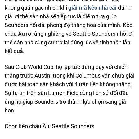
không quá ngạc nhiên khi
giải mã kèo nhà cái
đánh
giá lợi thế sân nhà sẽ tiếp tục là điểm tựa giúp
Sounders nối dài phong độ thăng hoa của mình. Kèo
châu Âu rõ ràng nghiêng về Seattle Sounders nhờ lợi
thế sân nhà cùng sự trở lại đúng lúc về tinh thần lẫn
kết quả.
Sau Club World Cup, họ lập tức đứng dậy với chiến
thắng trước Austin, trong khi Columbus vẫn chưa giải
được bài toán sân khách với 4 trận liền không thắng.
Sự tự tin trên sân Lumen Field cùng lịch sử đối đầu
ủng hộ giúp Sounders trở thành lựa chọn sáng giá
hơn
Chọn kèo châu Âu: Seattle Sounders