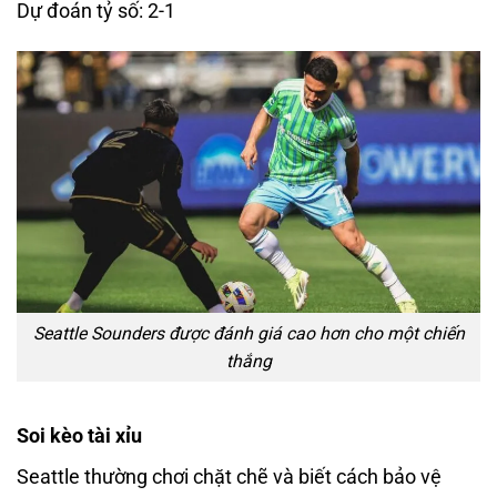
Dự đoán tỷ số: 2-1
Seattle Sounders được đánh giá cao hơn cho một chiến
thắng
Soi kèo tài xỉu
Seattle thường chơi chặt chẽ và biết cách bảo vệ