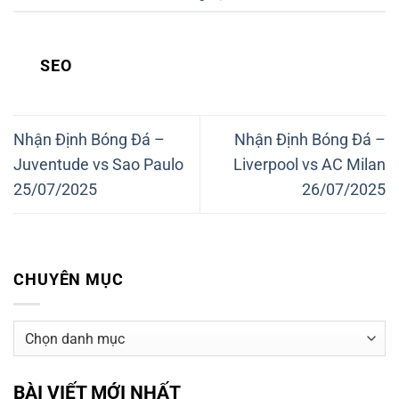
SEO
Nhận Định Bóng Đá –
Nhận Định Bóng Đá –
Juventude vs Sao Paulo
Liverpool vs AC Milan
25/07/2025
26/07/2025
CHUYÊN MỤC
CHUYÊN
MỤC
BÀI VIẾT MỚI NHẤT