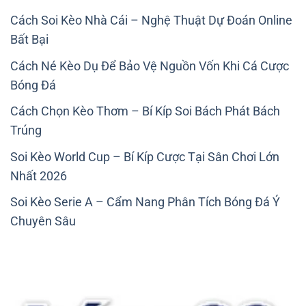
Cách Soi Kèo Nhà Cái – Nghệ Thuật Dự Đoán Online
Bất Bại
Cách Né Kèo Dụ Để Bảo Vệ Nguồn Vốn Khi Cá Cược
Bóng Đá
Cách Chọn Kèo Thơm – Bí Kíp Soi Bách Phát Bách
Trúng
Soi Kèo World Cup – Bí Kíp Cược Tại Sân Chơi Lớn
Nhất 2026
Soi Kèo Serie A – Cẩm Nang Phân Tích Bóng Đá Ý
Chuyên Sâu