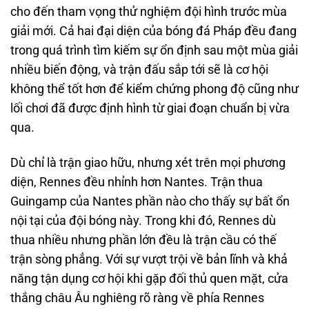
cho đến tham vọng thử nghiệm đội hình trước mùa
giải mới. Cả hai đại diện của bóng đá Pháp đều đang
trong quá trình tìm kiếm sự ổn định sau một mùa giải
nhiều biến động, và trận đấu sắp tới sẽ là cơ hội
không thể tốt hơn để kiểm chứng phong độ cũng như
lối chơi đã được định hình từ giai đoạn chuẩn bị vừa
qua.
Dù chỉ là trận giao hữu, nhưng xét trên mọi phương
diện, Rennes đều nhỉnh hơn Nantes. Trận thua
Guingamp của Nantes phần nào cho thấy sự bất ổn
nội tại của đội bóng này. Trong khi đó, Rennes dù
thua nhiều nhưng phần lớn đều là trận cầu có thế
trận sòng phẳng. Với sự vượt trội về bản lĩnh và khả
năng tận dụng cơ hội khi gặp đối thủ quen mặt, cửa
thắng châu Âu nghiêng rõ ràng về phía Rennes