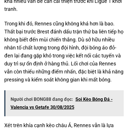
khá nhiều vấn đề cần cải thiện trước khi Ligue 1 khởi
tranh.
Trong khi đó, Rennes cũng không khá hơn là bao.
Thất bại trước Brest đánh dấu trận thứ ba liên tiếp họ
không biết đến mùi chiến thắng. Dù sở hữu nhiều
nhân tố chất lượng trong đội hình, đội bóng áo đỏ-
đen lại đang gặp khó trong việc kết nối các tuyến và
duy trì sự ổn định ở hàng thủ. Lối chơi của Rennes
vẫn còn thiếu những điểm nhấn, đặc biệt là khả năng
pressing và kiểm soát không gian khi mất bóng.
Người chơi BONG88 đang đọc:
Soi Kèo Bóng Đá -
Valencia vs Getafe 30/08/2025
Xét trên khía cạnh kèo châu Á, Rennes vẫn là lựa