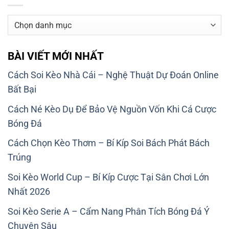
CHUYÊN
MỤC
BÀI VIẾT MỚI NHẤT
Cách Soi Kèo Nhà Cái – Nghệ Thuật Dự Đoán Online
Bất Bại
Cách Né Kèo Dụ Để Bảo Vệ Nguồn Vốn Khi Cá Cược
Bóng Đá
Cách Chọn Kèo Thơm – Bí Kíp Soi Bách Phát Bách
Trúng
Soi Kèo World Cup – Bí Kíp Cược Tại Sân Chơi Lớn
Nhất 2026
Soi Kèo Serie A – Cẩm Nang Phân Tích Bóng Đá Ý
Chuyên Sâu