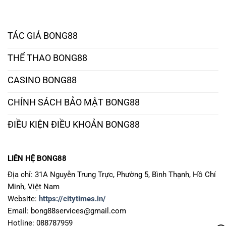
TÁC GIẢ BONG88
THỂ THAO BONG88
CASINO BONG88
CHÍNH SÁCH BẢO MẬT BONG88
ĐIỀU KIỆN ĐIỀU KHOẢN BONG88
LIÊN HỆ BONG88
Địa chỉ: 31A Nguyễn Trung Trực, Phường 5, Bình Thạnh, Hồ Chí
Minh, Việt Nam
Website:
https://citytimes.in/
Email:
bong88services@gmail.com
Hotline: 088787959