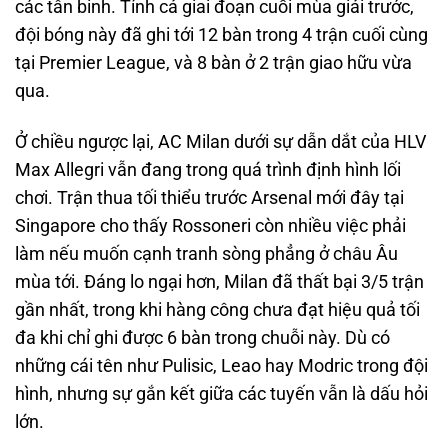
các tân binh. Tính cả giai đoạn cuối mùa giải trước,
đội bóng này đã ghi tới 12 bàn trong 4 trận cuối cùng
tại Premier League, và 8 bàn ở 2 trận giao hữu vừa
qua.
Ở chiều ngược lại, AC Milan dưới sự dẫn dắt của HLV
Max Allegri vẫn đang trong quá trình định hình lối
chơi. Trận thua tối thiểu trước Arsenal mới đây tại
Singapore cho thấy Rossoneri còn nhiều việc phải
làm nếu muốn cạnh tranh sòng phẳng ở châu Âu
mùa tới. Đáng lo ngại hơn, Milan đã thất bại 3/5 trận
gần nhất, trong khi hàng công chưa đạt hiệu quả tối
đa khi chỉ ghi được 6 bàn trong chuỗi này. Dù có
những cái tên như Pulisic, Leao hay Modric trong đội
hình, nhưng sự gắn kết giữa các tuyến vẫn là dấu hỏi
lớn.