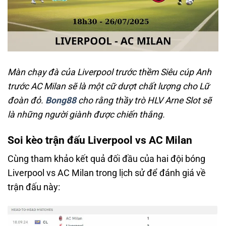
Màn chạy đà của Liverpool trước thềm Siêu cúp Anh
trước AC Milan sẽ là một cữ dượt chất lượng cho Lữ
đoàn đỏ.
Bong88
cho rằng thầy trò HLV Arne Slot sẽ
là những người giành được chiến thắng.
Soi kèo trận đấu Liverpool vs AC Milan
Cùng tham khảo kết quả đối đầu của hai đội bóng
Liverpool vs AC Milan trong lịch sử để đánh giá về
trận đấu này: