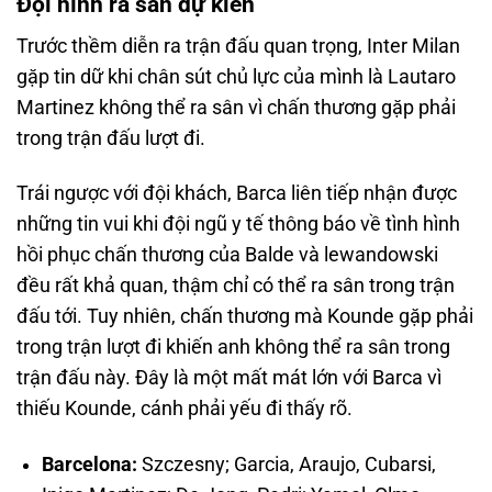
Đội hình ra sân dự kiến
Trước thềm diễn ra trận đấu quan trọng, Inter Milan
gặp tin dữ khi chân sút chủ lực của mình là Lautaro
Martinez không thể ra sân vì chấn thương gặp phải
trong trận đấu lượt đi.
Trái ngược với đội khách, Barca liên tiếp nhận được
những tin vui khi đội ngũ y tế thông báo về tình hình
hồi phục chấn thương của Balde và lewandowski
đều rất khả quan, thậm chỉ có thể ra sân trong trận
đấu tới. Tuy nhiên, chấn thương mà Kounde gặp phải
trong trận lượt đi khiến anh không thể ra sân trong
trận đấu này. Đây là một mất mát lớn với Barca vì
thiếu Kounde, cánh phải yếu đi thấy rõ.
Barcelona:
Szczesny; Garcia, Araujo, Cubarsi,