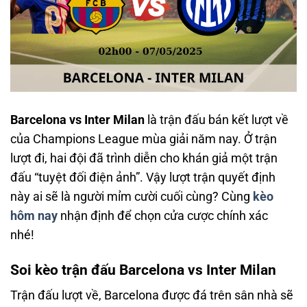
Barcelona vs Inter Milan
là trận đấu bán kết lượt về
của Champions League mùa giải năm nay. Ở trận
lượt đi, hai đội đã trình diễn cho khán giả một trận
đấu “tuyệt đối điện ảnh”. Vậy lượt trận quyết định
này ai sẽ là người mỉm cười cuối cùng? Cùng
kèo
hôm nay
nhận định để chọn cửa cược chính xác
nhé!
Soi kèo trận đấu Barcelona vs Inter Milan
Trận đấu lượt về, Barcelona được đá trên sân nhà sẽ