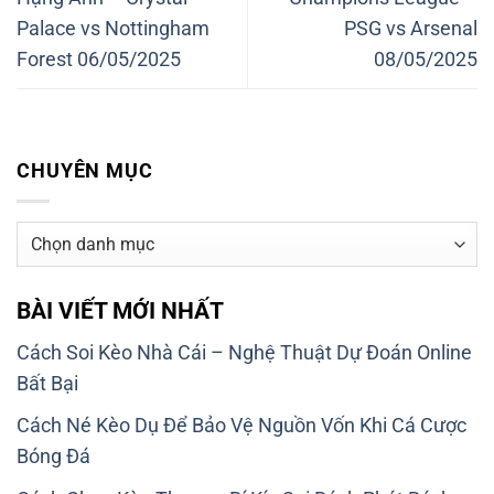
Palace vs Nottingham
PSG vs Arsenal
Forest 06/05/2025
08/05/2025
CHUYÊN MỤC
CHUYÊN
MỤC
BÀI VIẾT MỚI NHẤT
Cách Soi Kèo Nhà Cái – Nghệ Thuật Dự Đoán Online
Bất Bại
Cách Né Kèo Dụ Để Bảo Vệ Nguồn Vốn Khi Cá Cược
Bóng Đá