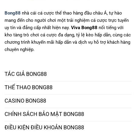
Bong88
nhà cái cá cược thể thao hàng đầu châu Á, tự hào
mang đến cho người chơi một trải nghiệm cá cược trực tuyến
uy tín và đẳng cấp nhất hiện nay.
Viva Bong88
nổi tiếng với
kho tàng trò chơi cá cược đa dạng, tỷ lệ kèo hấp dẫn, cùng các
chương trình khuyến mãi hấp dẫn và dịch vụ hỗ trợ khách hàng
chuyên nghiệp.
TÁC GIẢ BONG88
THỂ THAO BONG88
CASINO BONG88
CHÍNH SÁCH BẢO MẬT BONG88
ĐIỀU KIỆN ĐIỀU KHOẢN BONG88