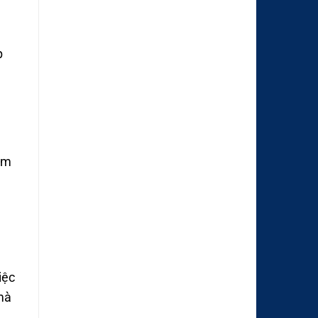
p
ìm
iệc
mà