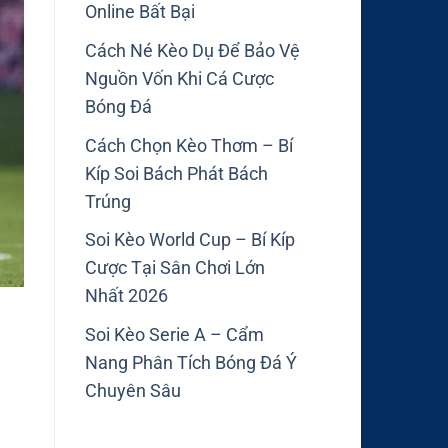
Online Bất Bại
Cách Né Kèo Dụ Để Bảo Vệ
Nguồn Vốn Khi Cá Cược
Bóng Đá
Cách Chọn Kèo Thơm – Bí
Kíp Soi Bách Phát Bách
Trúng
Soi Kèo World Cup – Bí Kíp
Cược Tại Sân Chơi Lớn
Nhất 2026
Soi Kèo Serie A – Cẩm
Nang Phân Tích Bóng Đá Ý
Chuyên Sâu