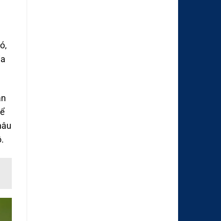
ó,
ia
án
hể
hâu
ồ.