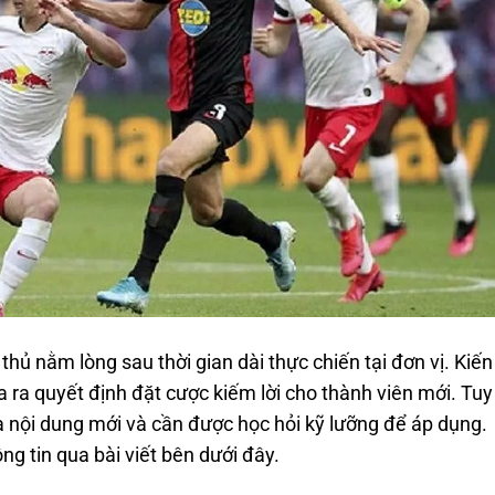
thủ nằm lòng sau thời gian dài thực chiến tại đơn vị. Kiến
ưa ra quyết định đặt cược kiếm lời cho thành viên mới. Tuy
là nội dung mới và cần được học hỏi kỹ lưỡng để áp dụng.
g tin qua bài viết bên dưới đây.