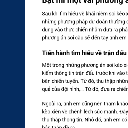
Bật mí một vài phương 
Sau khi tìm hiểu về khái niệm soi kèo
những phương pháp dự đoán thường đượ
dụng vào thực chiến nhằm đưa ra phán
phương án soi cầu sẽ đến tay anh em 
Tiến hành tìm hiểu về trận đấu
Một trong những phương án soi kèo xi
kiếm thông tin trận đấu trước khi vào 
bên chiến tuyến. Từ đó, thu thập những
quả của đội hình,… Từ đó, đưa ra chiế
Ngoài ra, anh em cũng nên tham khảo t
kèo xiên về chênh lệch sức mạnh. Đây
thu thập thông tin. Nhờ đó, anh em c
bản thân đề ra.