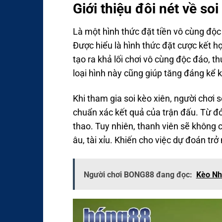
Giới thiệu đôi nét về soi
Là một hình thức đặt tiền vô cùng độc
Được hiểu là hình thức đặt cược kết hợ
tạo ra khả lối chơi vô cùng độc đáo, th
loại hình này cũng giúp tăng đáng kể
Khi tham gia soi kèo xiên, người chơi
chuẩn xác kết quả của trận đấu. Từ đó,
thao. Tuy nhiên, thanh viên sẽ không 
âu, tài xỉu. Khiến cho việc dự đoán tr
Người chơi BONG88 đang đọc:
Kèo Nh