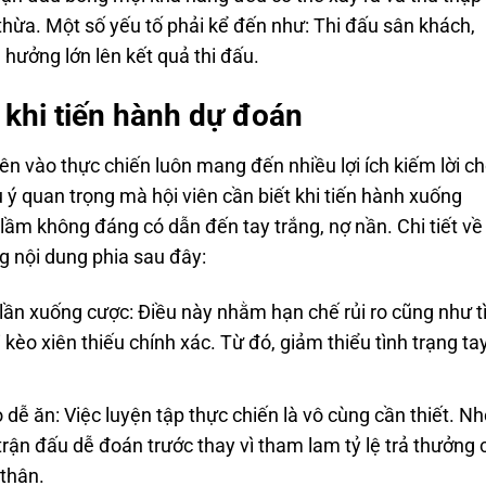
thừa. Một số yếu tố phải kể đến như: Thi đấu sân khách,
 hưởng lớn lên kết quả thi đấu.
 khi tiến hành dự đoán
ên vào thực chiến luôn mang đến nhiều lợi ích kiếm lời c
 ý quan trọng mà hội viên cần biết khi tiến hành xuống
 lầm không đáng có dẫn đến tay trắng, nợ nần. Chi tiết về
g nội dung phia sau đây
:
lần xuống cược: Điều này nhằm hạn chế rủi ro cũng như t
 kèo xiên thiếu chính xác. Từ đó, giảm thiểu tình trạng ta
 dễ ăn: Việc luyện tập thực chiến là vô cùng cần thiết. N
rận đấu dễ đoán trước thay vì tham lam tỷ lệ trả thưởng 
thân.