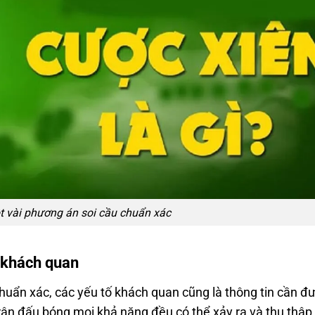
t vài phương án soi cầu chuẩn xác
 khách quan
huẩn xác, các yếu tố khách quan cũng là thông tin cần đ
 trận đấu bóng mọi khả năng đều có thể xảy ra và thu thập