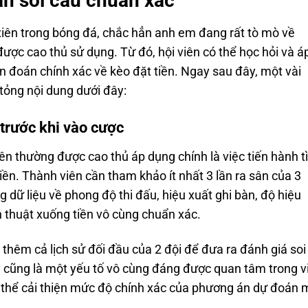
án soi cầu chuẩn xác
 xiên trong bóng đá, chắc hẳn anh em đang rất tò mò về
c cao thủ sử dụng. Từ đó, hội viên có thể học hỏi và á
 đoán chính xác về kèo đặt tiền. Ngay sau đây, một vài
tỏng nội dung dưới đây:
 trước khi vào cược
ên thường được cao thủ áp dụng chính là việc tiến hành t
tiền. Thành viên cần tham khảo ít nhất 3 lần ra sân của 3
 dữ liệu về phong độ thi đấu, hiệu xuất ghi bàn, độ hiệu
n thuật xuống tiền vô cùng chuẩn xác.
hêm cả lịch sử đối đầu của 2 đội để đưa ra đánh giá soi
 cũng là một yếu tố vô cùng đáng được quan tâm trong v
ó thể cải thiện mức độ chính xác của phương án dự đoán 