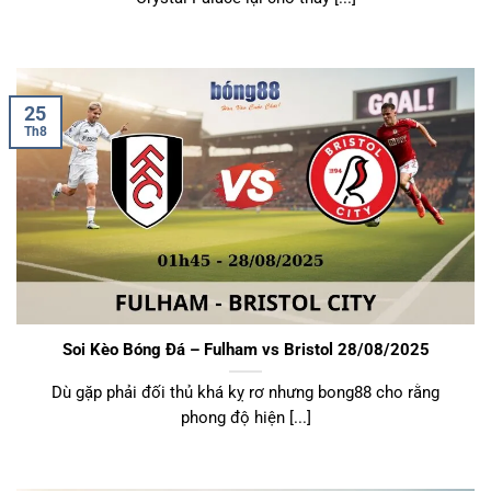
25
Th8
Soi Kèo Bóng Đá – Fulham vs Bristol 28/08/2025
Dù gặp phải đối thủ khá kỵ rơ nhưng bong88 cho rằng
phong độ hiện [...]