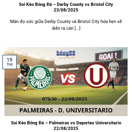
Soi Kèo Bóng Đá – Derby County vs Bristol City
23/08/2025
Màn đọ sức giữa Derby County và Bristol City hứa hẹn sẽ
diễn ra cân [...]
19
Th8
Soi Kèo Bóng Đá – Palmeiras vs Deportes Universitario
22/08/2025