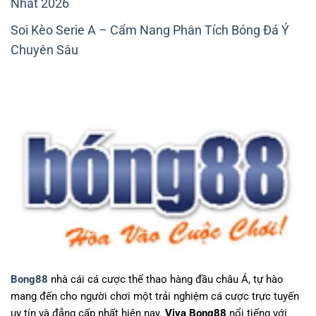
Nhất 2026
Soi Kèo Serie A – Cẩm Nang Phân Tích Bóng Đá Ý
Chuyên Sâu
Bong88
nhà cái cá cược thể thao hàng đầu châu Á, tự hào
mang đến cho người chơi một trải nghiệm cá cược trực tuyến
uy tín và đẳng cấp nhất hiện nay.
Viva Bong88
nổi tiếng với