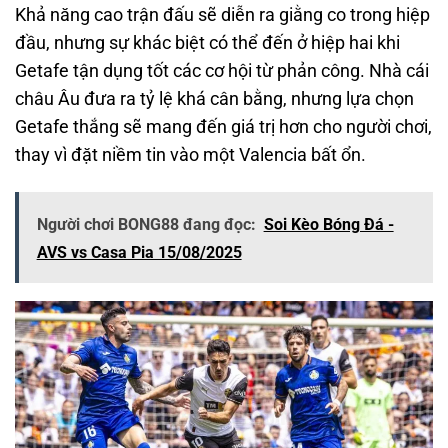
Khả năng cao trận đấu sẽ diễn ra giằng co trong hiệp
đầu, nhưng sự khác biệt có thể đến ở hiệp hai khi
Getafe tận dụng tốt các cơ hội từ phản công. Nhà cái
châu Âu đưa ra tỷ lệ khá cân bằng, nhưng lựa chọn
Getafe thắng sẽ mang đến giá trị hơn cho người chơi,
thay vì đặt niềm tin vào một Valencia bất ổn.
Người chơi BONG88 đang đọc:
Soi Kèo Bóng Đá -
AVS vs Casa Pia 15/08/2025