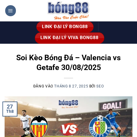
Bỏ
qua
nội
LINK ĐẠI LÝ BONG88
dung
LINK ĐẠI LÝ VIVA BONG88
Soi Kèo Bóng Đá – Valencia vs
Getafe 30/08/2025
ĐĂNG VÀO
THÁNG 8 27, 2025
BỞI
SEO
27
Th8