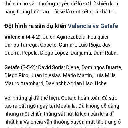
thủ của họ vẫn thường xuyên để lộ sơ hở khiến khả
năng thủng lưới cao. Tài sẽ là một kết quả khả thi.
Đội hình ra sân dự kiến
Valencia vs Getafe
Valencia
(4-4-2): Julen Agirrezabala; Foulquier,
Carlos Tarrega, Copete, Cumart; Luis Rioja, Javi
Guerra, Pepelu, Diego Lopez; Danjuma, Dani Raba.
Getafe
(3-5-2): David Soria; Djene, Domingos Duarte,
Diego Rico; Juan Iglesias, Mario Martin, Luis Milla,
Mauro Arambarri, Davinchi; Adrian Liso, Uche.
Với những gì đã thể hiện, Getafe hoàn toàn đủ sức
tạo ra bất ngờ ngay tại Mestalla. Dù không dễ dàng
nhưng một chiến thắng sát nút là kịch bản khả dĩ
nhất khi Valencia vẫn thường xuyên mất tập trung ở