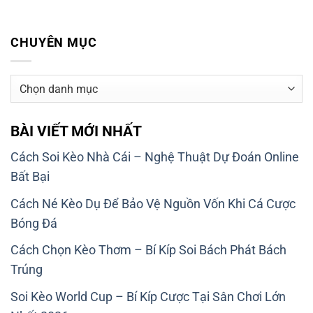
CHUYÊN MỤC
CHUYÊN
MỤC
BÀI VIẾT MỚI NHẤT
Cách Soi Kèo Nhà Cái – Nghệ Thuật Dự Đoán Online
Bất Bại
Cách Né Kèo Dụ Để Bảo Vệ Nguồn Vốn Khi Cá Cược
Bóng Đá
Cách Chọn Kèo Thơm – Bí Kíp Soi Bách Phát Bách
Trúng
Soi Kèo World Cup – Bí Kíp Cược Tại Sân Chơi Lớn