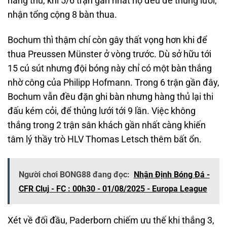
hàng thủ, khi 5/6 trận gần nhất họ đều để thủng lưới,
nhận tổng cộng 8 bàn thua.
Bochum thì thậm chí còn gây thất vọng hơn khi để
thua Preussen Münster ở vòng trước. Dù sở hữu tới
15 cú sút nhưng đội bóng này chỉ có một bàn thắng
nhờ công của Philipp Hofmann. Trong 6 trận gần đây,
Bochum vẫn đều đặn ghi bàn nhưng hàng thủ lại thi
đấu kém cỏi, để thủng lưới tới 9 lần. Việc không
thắng trong 2 trận sân khách gần nhất càng khiến
tâm lý thầy trò HLV Thomas Letsch thêm bất ổn.
Người chơi BONG88 đang đọc:
Nhận Định Bóng Đá -
CFR Cluj - FC : 00h30 - 01/08/2025 - Europa League
Xét về đối đầu, Paderborn chiếm ưu thế khi thắng 3,