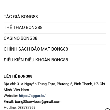
TÁC GIẢ BONG88
THỂ THAO BONG88
CASINO BONG88
CHÍNH SÁCH BẢO MẬT BONG88
ĐIỀU KIỆN ĐIỀU KHOẢN BONG88
LIÊN HỆ BONG88
Địa chỉ: 31A Nguyễn Trung Trực, Phường 5, Bình Thạnh, Hồ Chí
Minh, Việt Nam
Website:
https://aggar.io/
Email:
bong88services@gmail.com
Hotline: 088787959