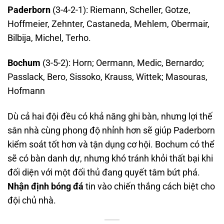
Paderborn
(3-4-2-1): Riemann, Scheller, Gotze,
Hoffmeier, Zehnter, Castaneda, Mehlem, Obermair,
Bilbija, Michel, Terho.
Bochum
(3-5-2): Horn; Oermann, Medic, Bernardo;
Passlack, Bero, Sissoko, Krauss, Wittek; Masouras,
Hofmann
Dù cả hai đội đều có khả năng ghi bàn, nhưng lợi thế
sân nhà cùng phong độ nhỉnh hơn sẽ giúp Paderborn
kiểm soát tốt hơn và tận dụng cơ hội. Bochum có thể
sẽ có bàn danh dự, nhưng khó tránh khỏi thất bại khi
đối diện với một đối thủ đang quyết tâm bứt phá.
Nhận định bóng đá
tin vào chiến thắng cách biệt cho
đội chủ nhà.