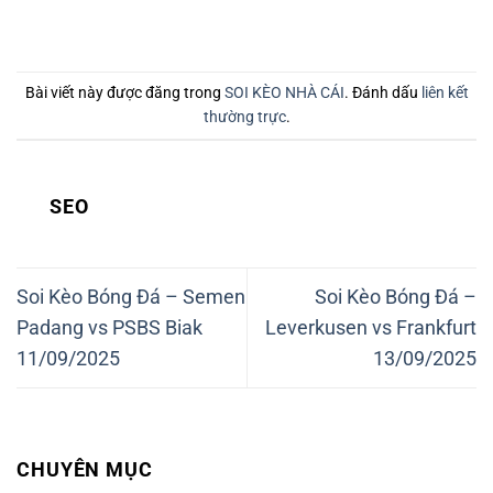
Bài viết này được đăng trong
SOI KÈO NHÀ CÁI
. Đánh dấu
liên kết
thường trực
.
SEO
Soi Kèo Bóng Đá – Semen
Soi Kèo Bóng Đá –
Padang vs PSBS Biak
Leverkusen vs Frankfurt
11/09/2025
13/09/2025
CHUYÊN MỤC