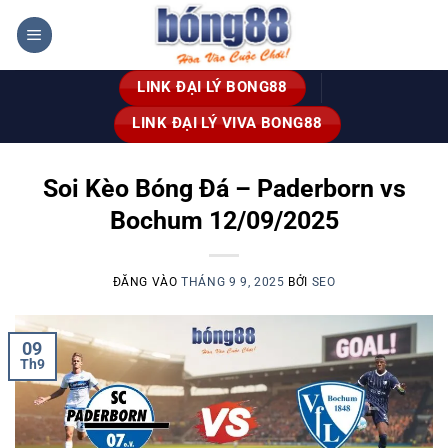
Bỏ
qua
nội
LINK ĐẠI LÝ BONG88
dung
LINK ĐẠI LÝ VIVA BONG88
Soi Kèo Bóng Đá – Paderborn vs
Bochum 12/09/2025
ĐĂNG VÀO
THÁNG 9 9, 2025
BỞI
SEO
09
Th9