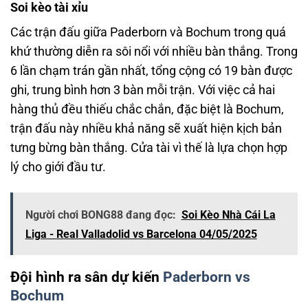
Soi kèo tài xỉu
Các trận đấu giữa Paderborn và Bochum trong quá
khứ thường diễn ra sôi nổi với nhiều bàn thắng. Trong
6 lần chạm trán gần nhất, tổng cộng có 19 bàn được
ghi, trung bình hơn 3 bàn mỗi trận. Với việc cả hai
hàng thủ đều thiếu chắc chắn, đặc biệt là Bochum,
trận đấu này nhiều khả năng sẽ xuất hiện kịch bản
tưng bừng bàn thắng. Cửa tài vì thế là lựa chọn hợp
lý cho giới đầu tư.
Người chơi BONG88 đang đọc:
Soi Kèo Nhà Cái La
Liga - Real Valladolid vs Barcelona 04/05/2025
Đội hình ra sân dự kiến
Paderborn vs
Bochum