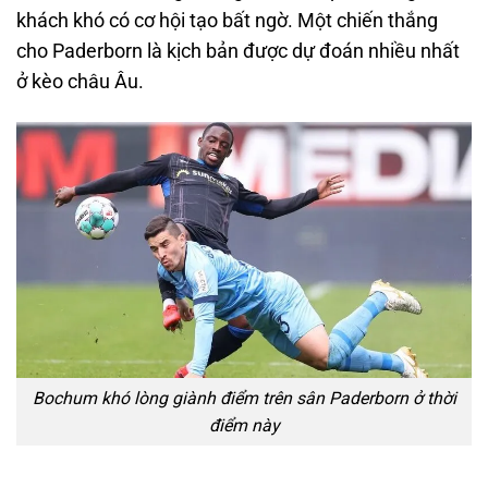
khách khó có cơ hội tạo bất ngờ. Một chiến thắng
cho Paderborn là kịch bản được dự đoán nhiều nhất
ở kèo châu Âu.
Bochum khó lòng giành điểm trên sân Paderborn ở thời
điểm này