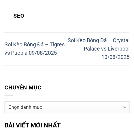
SEO
Soi Kèo Bóng Đá – Crystal
Soi Kèo Bóng Đá – Tigres
Palace vs Liverpool
vs Puebla 09/08/2025
10/08/2025
CHUYÊN MỤC
CHUYÊN
MỤC
BÀI VIẾT MỚI NHẤT