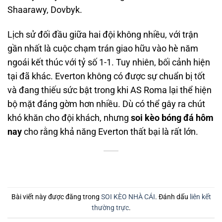
Shaarawy, Dovbyk.
Lịch sử đối đầu giữa hai đội không nhiều, với trận
gần nhất là cuộc chạm trán giao hữu vào hè năm
ngoái kết thúc với tỷ số 1-1. Tuy nhiên, bối cảnh hiện
tại đã khác. Everton không có được sự chuẩn bị tốt
và đang thiếu sức bật trong khi AS Roma lại thể hiện
bộ mặt đáng gờm hơn nhiều. Dù có thể gây ra chút
khó khăn cho đội khách, nhưng
soi kèo bóng đá hôm
nay
cho rằng khả năng Everton thất bại là rất lớn.
Bài viết này được đăng trong
SOI KÈO NHÀ CÁI
. Đánh dấu
liên kết
thường trực
.