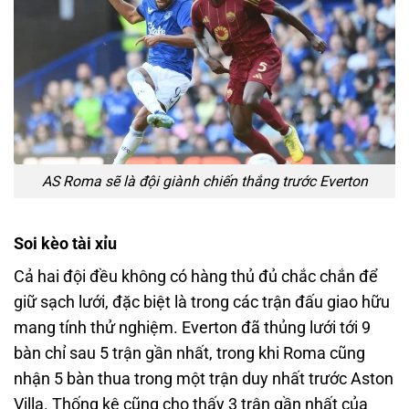
AS Roma sẽ là đội giành chiến thắng trước Everton
Soi kèo tài xỉu
Cả hai đội đều không có hàng thủ đủ chắc chắn để
giữ sạch lưới, đặc biệt là trong các trận đấu giao hữu
mang tính thử nghiệm. Everton đã thủng lưới tới 9
bàn chỉ sau 5 trận gần nhất, trong khi Roma cũng
nhận 5 bàn thua trong một trận duy nhất trước Aston
Villa. Thống kê cũng cho thấy 3 trận gần nhất của