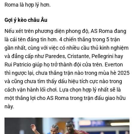
Roma là hợp lý hơn.
Gợi ý kèo châu Âu
Nếu xét trên phương diện phong độ, AS Roma đang
là cái tên đáng tin hơn. 4 chiến thắng trong 5 trận
gần nhất, cùng với việc có nhiều cầu thủ kinh nghiệm
và đẳng cấp như Paredes, Cristante, Pellegrini hay
Rui Patricio giúp họ trở thành đội cửa trên. Everton
thì ngược lại, chưa thắng trận nào trong mùa hè 2025
và cũng chưa tìm thấy dấu hiệu tích cực nào trong
cách vận hành lối chơi. Lựa chọn hợp lý nhất sẽ là
một thắng lợi cho AS Roma trong trận đấu giao hữu
này.