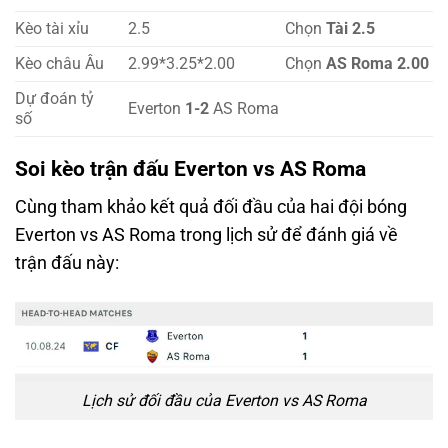
Kèo tài xỉu
2.5
Chọn
Tài 2.5
Kèo châu Âu
2.99*3.25*2.00
Chọn
AS Roma 2.00
Dự đoán tỷ
Everton
1-2
AS Roma
số
Soi kèo trận đấu Everton vs AS Roma
Cùng tham khảo kết quả đối đầu của hai đội bóng
Everton vs AS Roma trong lịch sử để đánh giá về
trận đấu này:
Lịch sử đối đầu của Everton vs AS Roma