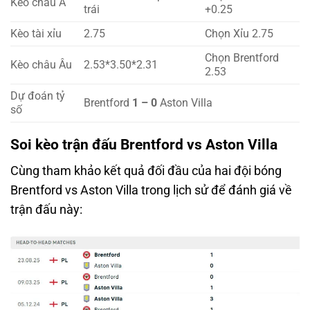
Kèo châu Á
trái
+0.25
Kèo tài xỉu
2.75
Chọn Xỉu 2.75
Chọn Brentford
Kèo châu Âu
2.53*3.50*2.31
2.53
Dự đoán tỷ
Brentford
1 – 0
Aston Villa
số
Soi kèo trận đấu Brentford vs Aston Villa
Cùng tham khảo kết quả đối đầu của hai đội bóng
Brentford vs Aston Villa trong lịch sử để đánh giá về
trận đấu này: