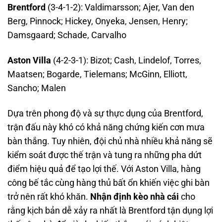
Brentford
(3-4-1-2): Valdimarsson; Ajer, Van den
Berg, Pinnock; Hickey, Onyeka, Jensen, Henry;
Damsgaard; Schade, Carvalho
Aston Villa
(4-2-3-1): Bizot; Cash, Lindelof, Torres,
Maatsen; Bogarde, Tielemans; McGinn, Elliott,
Sancho; Malen
Dựa trên phong độ và sự thực dụng của Brentford,
trận đấu này khó có khả năng chứng kiến cơn mưa
bàn thắng. Tuy nhiên, đội chủ nhà nhiều khả năng sẽ
kiểm soát được thế trận và tung ra những pha dứt
điểm hiệu quả để tạo lợi thế. Với Aston Villa, hàng
công bế tắc cùng hàng thủ bất ổn khiến việc ghi bàn
trở nên rất khó khăn.
Nhận định kèo nhà cái
cho
rằng kịch bản dễ xảy ra nhất là Brentford tận dụng lợi