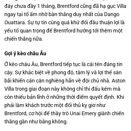
đây chưa đầy 1 tháng, Brentford cũng đã hạ gục Villa
ngay tại tổ ấm nhờ bàn thắng duy nhất của Dango
Ouattara. Sự tự tin cùng quá khứ đối đầu thuận lợi là
yếu tố quan trọng để Brentford hướng tới thêm một
chiến thắng nữa.
Gợi ý kèo châu Âu
Ở kèo châu Âu, Brentford tiếp tục là cái tên đáng tin
cậy. Sự khác biệt về phong độ, tâm lý và lợi thế sân
bãi khiến cán cân nghiêng hẳn về đội chủ nhà. Aston
Villa trong giai đoạn này không chỉ thi đấu kém mà
còn thiếu bản lĩnh ở những thời điểm quyết định. Khi
phải làm khách trước một đối thủ kỵ giơ như
Brentford, cơ hội để thầy trò Unai Emery giành chiến
thắng gần như bằng không.