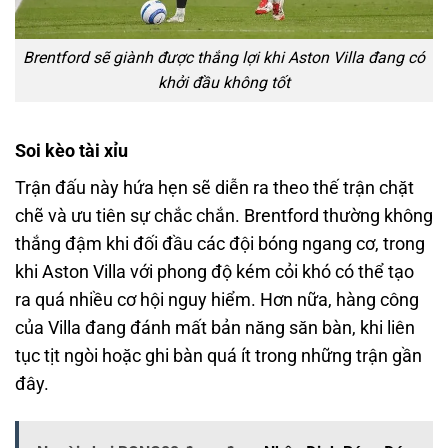
Brentford sẽ giành được thắng lợi khi Aston Villa đang có
khởi đầu không tốt
Soi kèo tài xỉu
Trận đấu này hứa hẹn sẽ diễn ra theo thế trận chặt
chẽ và ưu tiên sự chắc chắn. Brentford thường không
thắng đậm khi đối đầu các đội bóng ngang cơ, trong
khi Aston Villa với phong độ kém cỏi khó có thể tạo
ra quá nhiều cơ hội nguy hiểm. Hơn nữa, hàng công
của Villa đang đánh mất bản năng săn bàn, khi liên
tục tịt ngòi hoặc ghi bàn quá ít trong những trận gần
đây.