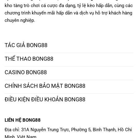
kho tàng trò chơi cá cược đa dạng, tỷ lệ kèo hấp dẫn, cùng các
chương trình khuyến mãi hấp dẫn và dịch vụ hỗ trợ khách hàng
chuyên nghiệp.
TÁC GIẢ BONG88
THỂ THAO BONG88
CASINO BONG88
CHÍNH SÁCH BẢO MẬT BONG88
ĐIỀU KIỆN ĐIỀU KHOẢN BONG88
LIÊN HỆ BONG88
Địa chỉ: 31A Nguyễn Trung Trực, Phường 5, Bình Thạnh, Hồ Chí
Minh, Việt Nam