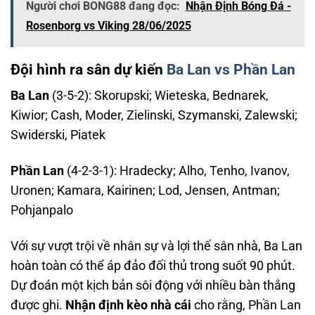
Người chơi BONG88 đang đọc:
Nhận Định Bóng Đá -
Rosenborg vs Viking 28/06/2025
Đội hình ra sân dự kiến
Ba Lan vs Phần Lan
Ba Lan
(3-5-2): Skorupski; Wieteska, Bednarek,
Kiwior; Cash, Moder, Zielinski, Szymanski, Zalewski;
Swiderski, Piatek
Phần Lan
(4-2-3-1): Hradecky; Alho, Tenho, Ivanov,
Uronen; Kamara, Kairinen; Lod, Jensen, Antman;
Pohjanpalo
Với sự vượt trội về nhân sự và lợi thế sân nhà, Ba Lan
hoàn toàn có thể áp đảo đối thủ trong suốt 90 phút.
Dự đoán một kịch bản sôi động với nhiều bàn thắng
được ghi.
Nhận định kèo nhà cái
cho rằng, Phần Lan