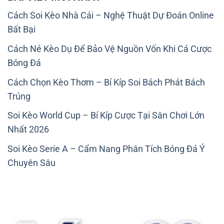
Cách Soi Kèo Nhà Cái – Nghệ Thuật Dự Đoán Online
Bất Bại
Cách Né Kèo Dụ Để Bảo Vệ Nguồn Vốn Khi Cá Cược
Bóng Đá
Cách Chọn Kèo Thơm – Bí Kíp Soi Bách Phát Bách
Trúng
Soi Kèo World Cup – Bí Kíp Cược Tại Sân Chơi Lớn
Nhất 2026
Soi Kèo Serie A – Cẩm Nang Phân Tích Bóng Đá Ý
Chuyên Sâu