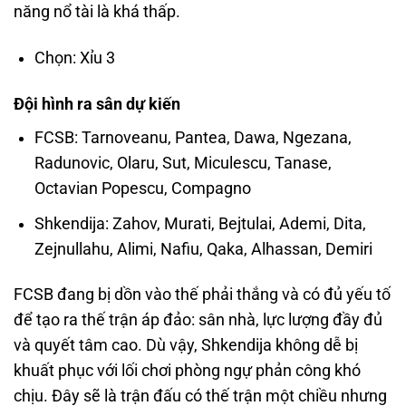
năng nổ tài là khá thấp.
Chọn: Xỉu 3
Đội hình ra sân dự kiến
FCSB: Tarnoveanu, Pantea, Dawa, Ngezana,
Radunovic, Olaru, Sut, Miculescu, Tanase,
Octavian Popescu, Compagno
Shkendija: Zahov, Murati, Bejtulai, Ademi, Dita,
Zejnullahu, Alimi, Nafiu, Qaka, Alhassan, Demiri
FCSB đang bị dồn vào thế phải thắng và có đủ yếu tố
để tạo ra thế trận áp đảo: sân nhà, lực lượng đầy đủ
và quyết tâm cao. Dù vậy, Shkendija không dễ bị
khuất phục với lối chơi phòng ngự phản công khó
chịu. Đây sẽ là trận đấu có thế trận một chiều nhưng