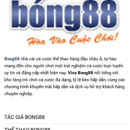
Bong88
nhà cái cá cược thể thao hàng đầu châu Á, tự hào
mang đến cho người chơi một trải nghiệm cá cược trực tuyến
uy tín và đẳng cấp nhất hiện nay.
Viva Bong88
nổi tiếng với
kho tàng trò chơi cá cược đa dạng, tỷ lệ kèo hấp dẫn, cùng các
chương trình khuyến mãi hấp dẫn và dịch vụ hỗ trợ khách hàng
chuyên nghiệp.
TÁC GIẢ BONG88
THỂ THAO BONG88