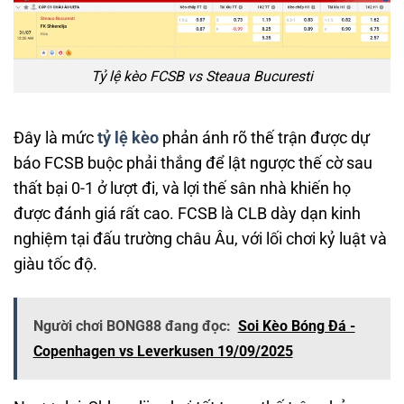
Tỷ lệ kèo FCSB vs Steaua Bucuresti
Đây là mức
tỷ lệ kèo
phản ánh rõ thế trận được dự
báo FCSB buộc phải thắng để lật ngược thế cờ sau
thất bại 0-1 ở lượt đi, và lợi thế sân nhà khiến họ
được đánh giá rất cao. FCSB là CLB dày dạn kinh
nghiệm tại đấu trường châu Âu, với lối chơi kỷ luật và
giàu tốc độ.
Người chơi BONG88 đang đọc:
Soi Kèo Bóng Đá -
Copenhagen vs Leverkusen 19/09/2025