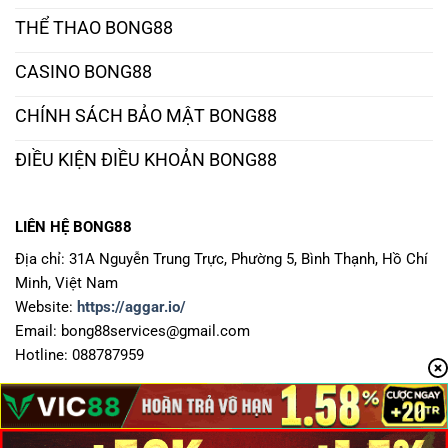
THỂ THAO BONG88
CASINO BONG88
CHÍNH SÁCH BẢO MẬT BONG88
ĐIỀU KIỆN ĐIỀU KHOẢN BONG88
LIÊN HỆ BONG88
Địa chỉ: 31A Nguyễn Trung Trực, Phường 5, Bình Thạnh, Hồ Chí
Minh, Việt Nam
Website:
https://aggar.io/
Email:
bong88services@gmail.com
Hotline: 088787959
CEO Trần Thế Anh
#Bong88 #nhà_cái_bong88 #viva_bong88