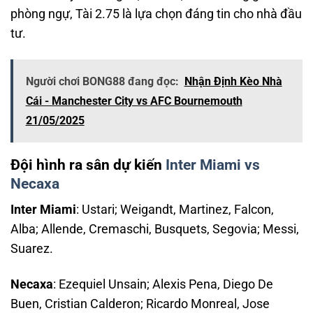
phòng ngự, Tài 2.75 là lựa chọn đáng tin cho nhà đầu
tư.
Người chơi BONG88 đang đọc:
Nhận Định Kèo Nhà
Cái - Manchester City vs AFC Bournemouth
21/05/2025
Đội hình ra sân dự kiến
Inter Miami vs
Necaxa
Inter Miami
: Ustari; Weigandt, Martinez, Falcon,
Alba; Allende, Cremaschi, Busquets, Segovia; Messi,
Suarez.
Necaxa
: Ezequiel Unsain; Alexis Pena, Diego De
Buen, Cristian Calderon; Ricardo Monreal, Jose