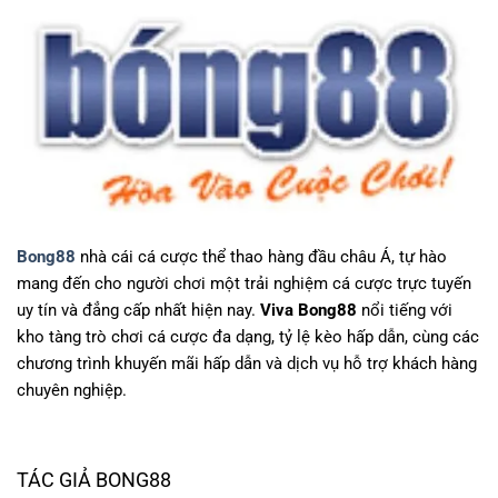
Bong88
nhà cái cá cược thể thao hàng đầu châu Á, tự hào
mang đến cho người chơi một trải nghiệm cá cược trực tuyến
uy tín và đẳng cấp nhất hiện nay.
Viva Bong88
nổi tiếng với
kho tàng trò chơi cá cược đa dạng, tỷ lệ kèo hấp dẫn, cùng các
chương trình khuyến mãi hấp dẫn và dịch vụ hỗ trợ khách hàng
chuyên nghiệp.
TÁC GIẢ BONG88