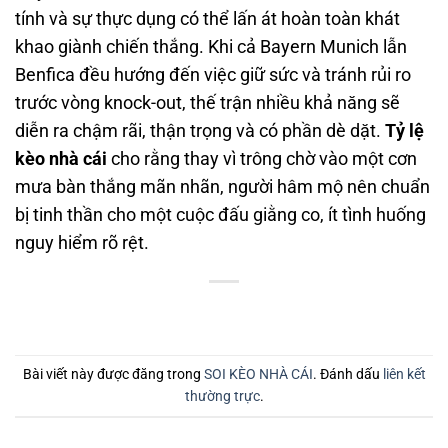
tính và sự thực dụng có thể lấn át hoàn toàn khát
khao giành chiến thắng. Khi cả Bayern Munich lẫn
Benfica đều hướng đến việc giữ sức và tránh rủi ro
trước vòng knock-out, thế trận nhiều khả năng sẽ
diễn ra chậm rãi, thận trọng và có phần dè dặt.
Tỷ lệ
kèo nhà cái
cho rằng thay vì trông chờ vào một cơn
mưa bàn thắng mãn nhãn, người hâm mộ nên chuẩn
bị tinh thần cho một cuộc đấu giằng co, ít tình huống
nguy hiểm rõ rệt.
Bài viết này được đăng trong
SOI KÈO NHÀ CÁI
. Đánh dấu
liên kết
thường trực
.