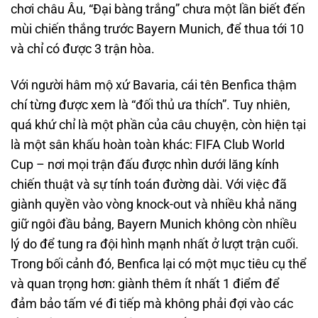
chơi châu Âu, “Đại bàng trắng” chưa một lần biết đến
mùi chiến thắng trước Bayern Munich, để thua tới 10
và chỉ có được 3 trận hòa.
Với người hâm mộ xứ Bavaria, cái tên Benfica thậm
chí từng được xem là “đối thủ ưa thích”. Tuy nhiên,
quá khứ chỉ là một phần của câu chuyện, còn hiện tại
là một sân khấu hoàn toàn khác: FIFA Club World
Cup – nơi mọi trận đấu được nhìn dưới lăng kính
chiến thuật và sự tính toán đường dài. Với việc đã
giành quyền vào vòng knock-out và nhiều khả năng
giữ ngôi đầu bảng, Bayern Munich không còn nhiều
lý do để tung ra đội hình mạnh nhất ở lượt trận cuối.
Trong bối cảnh đó, Benfica lại có một mục tiêu cụ thể
và quan trọng hơn: giành thêm ít nhất 1 điểm để
đảm bảo tấm vé đi tiếp mà không phải đợi vào các