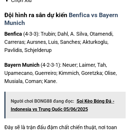
Chọn Xỉu
Đội hình ra sân dự kiến
Benfica vs Bayern
Munich
Benfica
(4-3-3): Trubin; Dahl, A. Silva, Otamendi,
Carreras; Aursnes, Luis, Sanches; Akturkoglu,
Pavlidis, Schjelderup
Bayern Munich
(4-2-3-1): Neuer; Laimer, Tah,
Upamecano, Guerreiro; Kimmich, Goretzka; Olise,
Musiala, Coman; Kane.
Người chơi BONG88 đang đọc:
Soi Kèo Bóng Đá -
Indonesia vs Trung Quốc 05/06/2025
Đây sẽ là trận đấu đậm chất chiến thuật, nơi toan