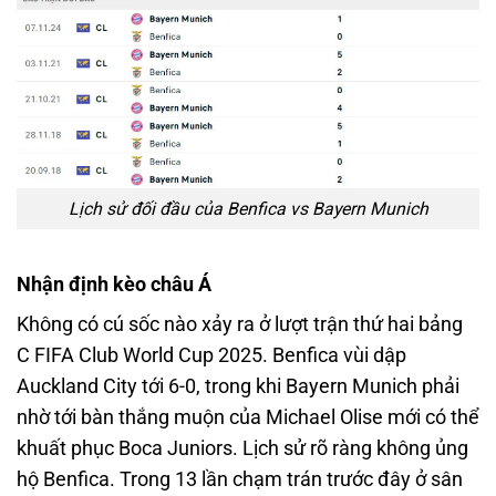
Lịch sử đối đầu của Benfica vs Bayern Munich
Nhận định kèo châu Á
Không có cú sốc nào xảy ra ở lượt trận thứ hai bảng
C FIFA Club World Cup 2025. Benfica vùi dập
Auckland City tới 6-0, trong khi Bayern Munich phải
nhờ tới bàn thắng muộn của Michael Olise mới có thể
khuất phục Boca Juniors. Lịch sử rõ ràng không ủng
hộ Benfica. Trong 13 lần chạm trán trước đây ở sân