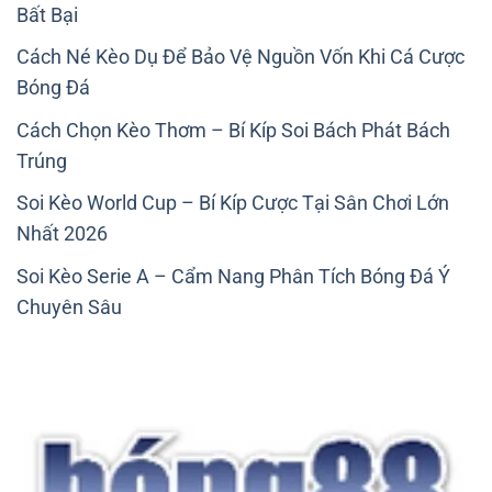
Bất Bại
Cách Né Kèo Dụ Để Bảo Vệ Nguồn Vốn Khi Cá Cược
Bóng Đá
Cách Chọn Kèo Thơm – Bí Kíp Soi Bách Phát Bách
Trúng
Soi Kèo World Cup – Bí Kíp Cược Tại Sân Chơi Lớn
Nhất 2026
Soi Kèo Serie A – Cẩm Nang Phân Tích Bóng Đá Ý
Chuyên Sâu