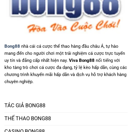
Bong88
nhà cái cá cược thể thao hàng đầu châu Á, tự hào
mang đến cho người chơi một trải nghiệm cá cược trực tuyến
uy tín và đẳng cấp nhất hiện nay.
Viva Bong88
nổi tiếng với
kho tàng trò chơi cá cược đa dạng, tỷ lệ kèo hấp dẫn, cùng các
chương trình khuyến mãi hấp dẫn và dịch vụ hỗ trợ khách hàng
chuyên nghiệp.
TÁC GIẢ BONG88
THỂ THAO BONG88
CASINO BONG88